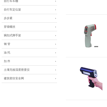
自行车车棚
自行车定位架
步步紧
穿墙螺丝
琬扣式脚手架
钢 管
油 托
扣 件
土壤无核湿度密度仪
建筑密目安全网