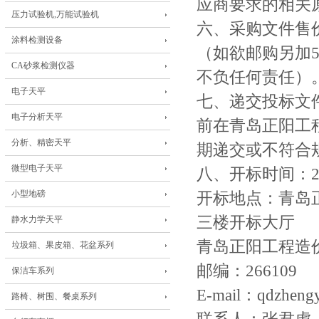
应商要求的相关
压力试验机,万能试验机
六、采购文件售
涂料检测设备
（如欲邮购另加
CA砂浆检测仪器
不负任何责任）
电子天平
七、递交投标文件
电子分析天平
前在青岛正阳工
分析、精密天平
期递交或不符合
微型电子天平
八、开标时间：2
小型地磅
开标地点：青岛
三楼开标大厅
静水力学天平
青岛正阳工程造
垃圾箱、果皮箱、花盆系列
邮编：266109
保洁车系列
E-mail：qdzhen
路椅、树围、餐桌系列