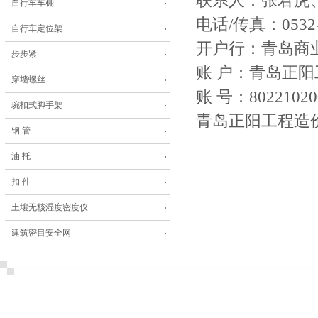
联系人：张君虎
自行车车棚
电话/传真：0532-
自行车定位架
开户行：青岛商
步步紧
账 户：青岛正
穿墙螺丝
账 号：80221020
琬扣式脚手架
青岛正阳工程造
钢 管
油 托
扣 件
土壤无核湿度密度仪
建筑密目安全网