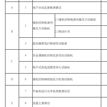
A
1
地下水动态参数测量仪
2.1微机控制电液伺服压力试验机
微机控制电液伺
2
服压力试验机
B
2.2电动行吊
3
硫化橡胶氙灯耐候性试验箱
4
非金属微机控制抗折综合试验机
C
5
电子式高低温蠕变持久试验机
D
6
微机控制钢绞线应力松弛试验机
7
平板热流计法导热系数测试仪
E
8
混凝土测厚仪