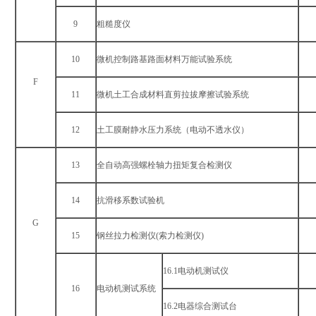
9
粗糙度仪
10
微机控制路基路面材料万能试验系统
F
11
微机土工合成材料直剪拉拔摩擦试验系统
12
土工膜耐静水压力系统（电动不透水仪）
13
全自动高强螺栓轴力扭矩复合检测仪
14
抗滑移系数试验机
G
15
钢丝拉力检测仪(索力检测仪)
16.1电动机测试仪
16
电动机测试系统
16.2电器综合测试台