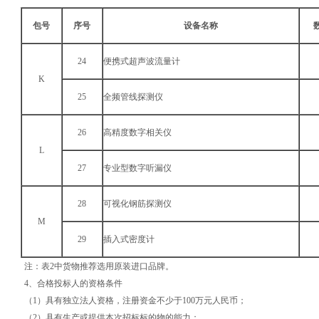
包号
序号
设备名称
24
便携式超声波流量计
K
25
全频管线探测仪
26
高精度数字相关仪
L
27
专业型数字听漏仪
28
可视化钢筋探测仪
M
29
插入式密度计
注：表2中货物推荐选用原装进口品牌。
4、合格投标人的资格条件
（1）具有独立法人资格，注册资金不少于100万元人民币；
（2）具有生产或提供本次招标标的物的能力；