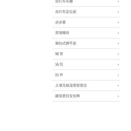
自行车车棚
自行车定位架
步步紧
穿墙螺丝
琬扣式脚手架
钢 管
油 托
扣 件
土壤无核湿度密度仪
建筑密目安全网