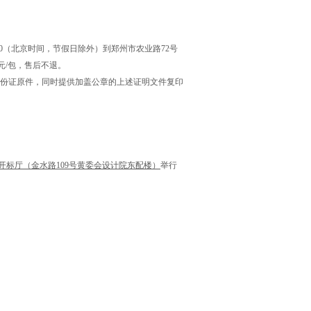
17:00（北京时间，节假日除外）到郑州市农业路72号
元/包，售后不退。
份证原件，同时提供加盖公章的上述证明文件复印
开标厅（金水路
109
号黄委会设计院东配楼）
举行