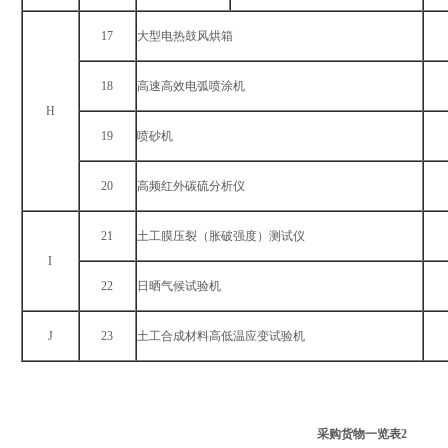
17
大型电热鼓风烘箱
18
高速高效电弧喷涂机
H
19
喷砂机
20
高频红外碳硫分析仪
21
土工膜压裂（胀破强度）测试仪
I
22
日晒气候试验机
J
23
土工合成材料高低温应变试验机
采购货物一览表
2