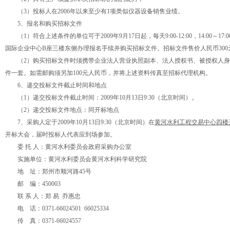
（3）投标人在2006年以来至少有1项类似仪器设备销售业绩。
5、报名和购买招标文件
（1）符合上述条件的单位可于2009年9月17日起，每天9:00-12:00，14:00～
国际企业中心B座三楼东侧办理报名手续并购买招标文件。招标文件售价人民币300
（2）购买招标文件时须携带企业法人营业执照副本、法人授权书、被授权人身
件一套。如需邮购须另加100元人民币，并将上述资料传真至招标代理机构。
6、递交投标文件截止时间和地点
（1）递交投标文件截止时间：2009年10月13日9:30（北京时间）。
（2）递交投标文件地点：同开标地点
7、采购人定于2009年10月13日9:30（北京时间）在
黄河水利工程交易中心四楼
开标大会，届时投标人代表应到场参加。
委 托 人：黄河水利委员会政府采购办公室
实施单位：黄河水利委员会黄河水利科学研究院
地 址：郑州市顺河路45号
邮 编：450003
联 系 人：郑 易 乔惠忠
电 话：0371-66024501 66025334
传 真：0371-66024557