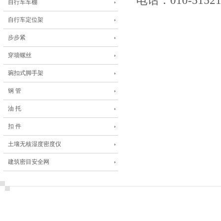
电话：010-51521
自行车车棚
自行车定位架
步步紧
穿墙螺丝
琬扣式脚手架
钢 管
油 托
扣 件
土壤无核湿度密度仪
建筑密目安全网