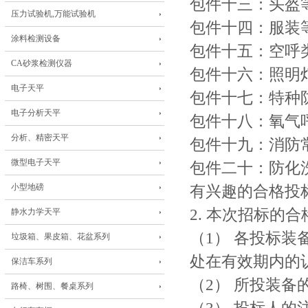
包件十三：头盔
压力试验机,万能试验机
包件十四：服装
涂料检测设备
包件十五：空呼
CA砂浆检测仪器
包件十六：照明
电子天平
包件十七：特种
电子分析天平
包件十八：氧气
分析、精密天平
包件十九：消防
微型电子天平
包件二十：防化
小型地磅
有兴趣的合格投
2. 本次招标的
静水力学天平
（1） 各投标装
垃圾箱、果皮箱、花盆系列
处在有效期内的
保洁车系列
（2） 所投装
路椅、树围、餐桌系列