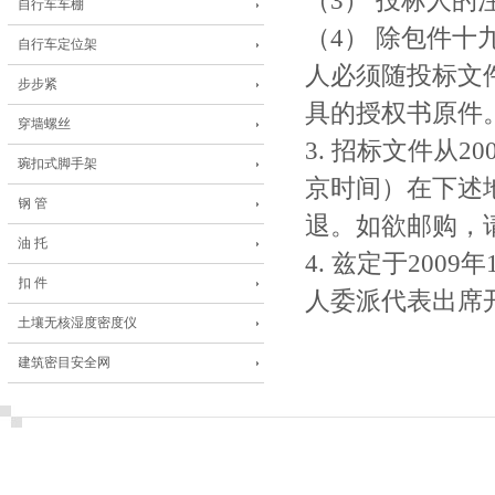
（3） 投标人的
自行车车棚
（4） 除包件
自行车定位架
人必须随投标文
步步紧
具的授权书原件
穿墙螺丝
3. 招标文件从2
琬扣式脚手架
京时间）在下述
钢 管
退。如欲邮购，
油 托
4. 兹定于200
扣 件
人委派代表出席
土壤无核湿度密度仪
建筑密目安全网