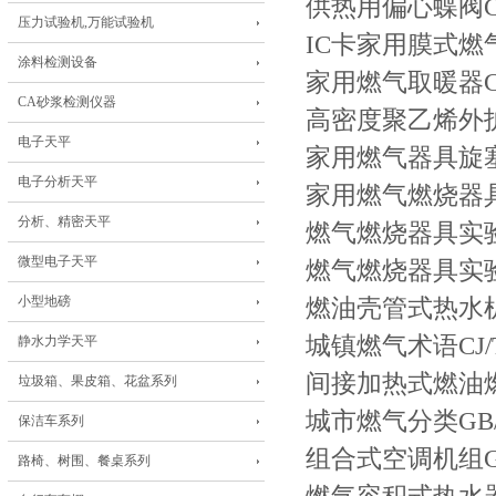
供热用偏心蝶阀CJ/
压力试验机,万能试验机
IC卡家用膜式燃气表
涂料检测设备
家用燃气取暖器CJ/
CA砂浆检测仪器
高密度聚乙烯外护
电子天平
家用燃气器具旋塞阀总
电子分析天平
家用燃气燃烧器具电
分析、精密天平
燃气燃烧器具实验室
微型电子天平
燃气燃烧器具实验室
小型地磅
燃油壳管式热水机组C
城镇燃气术语CJ/T3
静水力学天平
间接加热式燃油燃气
垃圾箱、果皮箱、花盆系列
城市燃气分类GB/T
保洁车系列
组合式空调机组GB/
路椅、树围、餐桌系列