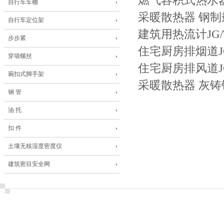
燃气容积式热水器GB
自行车车棚
采暖散热器 钢制翅片
自行车定位架
建筑用热流计JG/T
步步紧
住宅厨房排烟道JG/
穿墙螺丝
住宅厨房排风道JG/
琬扣式脚手架
采暖散热器 灰铸铁柱
钢 管
油 托
扣 件
土壤无核湿度密度仪
建筑密目安全网