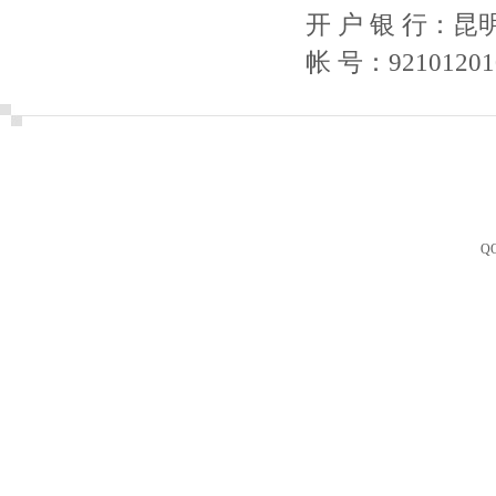
开 户 银 行：
帐 号：92101201
Q