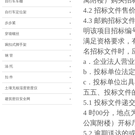
寓附楼）购买招
自行车车棚
4.2 招标文件售
自行车定位架
4.3 邮购招标
步步紧
明该项目招标编
穿墙螺丝
满足资格要求，
琬扣式脚手架
名招标文件时，
钢 管
a．企业法人营
油 托
b．投标单位法
扣 件
c．投标单位出
土壤无核湿度密度仪
五五、投标文件
建筑密目安全网
5.1 投标文件递交
4 时00分，地
公寓附楼）开标
5.2 逾期送达