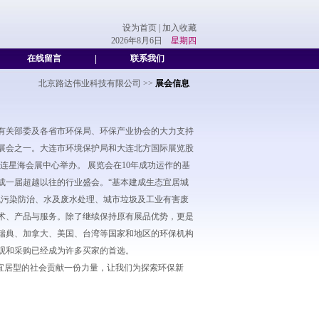
设为首页
|
加入收藏
2026年8月6日
星期四
在线留言
|
联系我们
北京路达伟业科技有限公司
>>
展会信息
有关部委及各省市环保局、环保产业协会的大力支持
性展会之一。大连市环境保护局和大连北方国际展览股
在大连星海会展中心举办。 展览会在10年成功运作的基
成一届超越以往的行业盛会。“基本建成生态宜居城
气污染防治、水及废水处理、城市垃圾及工业有害废
术、产品与服务。除了继续保持原有展品优势，更是
瑞典、加拿大、美国、台湾等国家和地区的环保机构
观和采购已经成为许多买家的首选。
态宜居型的社会贡献一份力量，让我们为探索环保新