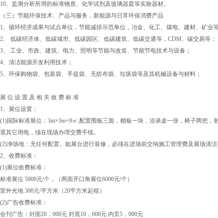
10、监测分析所用的标准物质、化学试剂及玻璃器皿等实验器材。
（三）节能环保技术、产品与服务，新能源与日常环保消费产品
1、循环经济成果与试点单位，节能减排示范单位，冶金、化工、煤电、建材、矿业
2、 低碳经济体、低碳城市、低碳园区、低碳建筑、低碳交通等，CDM、碳交易等；
3、 工业、市政、建筑、电力、照明等节能与改造、节能节电技术与设备；
4、清洁能源开发利用技术；
5、环保购物袋、包装袋、手提袋、无纺布袋、垃圾袋等及其机械设备与材料；
展 位 设 置 及 相 关 收 费 标 准
1、展位设置：
(1)国际标准展位：3m×3m=9㎡,配置围板三面，楣板一块，洽谈桌一张，椅子两把，射
需其它用电，须在现场办理交费手续。
(2)净场地：无任何配置。如展台进行装修，必须在进场前交纳施工管理费及展场清洁
2、收费标准：
(1)展位收费标准：
标准展位 5000元/个，（两面开口角展位6000元/个）
室外光地 300元/平方米（20平方米起租）
(2)广告收费标准：
会刊广告：封面20，000元 封底10，000元 内页5，000元