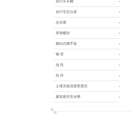
自行车车棚
自行车定位架
步步紧
穿墙螺丝
琬扣式脚手架
钢 管
油 托
扣 件
土壤无核湿度密度仪
建筑密目安全网