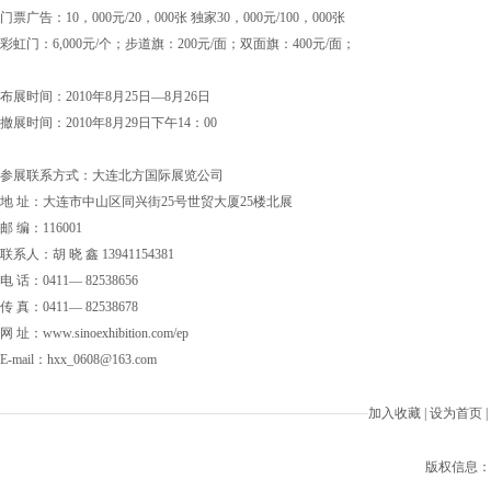
门票广告：10，000元/20，000张 独家30，000元/100，000张
彩虹门：6,000元/个；步道旗：200元/面；双面旗：400元/面；
布展时间：2010年8月25日—8月26日
撤展时间：2010年8月29日下午14：00
参展联系方式：大连北方国际展览公司
地 址：大连市中山区同兴街25号世贸大厦25楼北展
邮 编：116001
联系人：胡 晓 鑫 13941154381
电 话：0411— 82538656
传 真：0411— 82538678
网 址：www.sinoexhibition.com/ep
E-mail：hxx_0608@163.com
加入收藏
|
设为首页
|
版权信息：Beiji