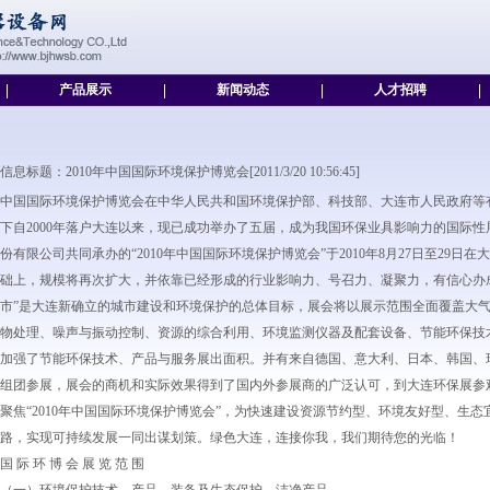
|
产品展示
|
新闻动态
|
人才招聘
|
信息标题：2010年中国国际环境保护博览会[2011/3/20 10:56:45]
中国国际环境保护博览会在中华人民共和国环境保护部、科技部、大连市人民政府等
下自2000年落户大连以来，现已成功举办了五届，成为我国环保业具影响力的国际
份有限公司共同承办的“2010年中国国际环境保护博览会”于2010年8月27日至29日
础上，规模将再次扩大，并依靠已经形成的行业影响力、号召力、凝聚力，有信心办
市”是大连新确立的城市建设和环境保护的总体目标，展会将以展示范围全面覆盖大
物处理、噪声与振动控制、资源的综合利用、环境监测仪器及配套设备、节能环保技
加强了节能环保技术、产品与服务展出面积。并有来自德国、意大利、日本、韩国、
组团参展，展会的商机和实际效果得到了国内外参展商的广泛认可，到大连环保展参
聚焦“2010年中国国际环境保护博览会”，为快速建设资源节约型、环境友好型、生
路，实现可持续发展一同出谋划策。绿色大连，连接你我，我们期待您的光临！
国 际 环 博 会 展 览 范 围