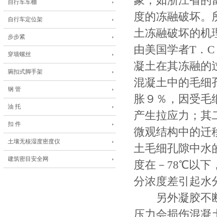
象，如浙江省的
自行车车棚
度的冻融破坏。
自行车定位架
土冻融破坏的机
步步紧
由美国学者T．C
穿墙螺丝
凝土在其冻融的
琬扣式脚手架
混凝土中的毛细
钢 管
胀９％，因受毛
油 托
产生拉应力；其
扣 件
微观结构中的迁
土壤无核湿度密度仪
土毛细孔隙中水
建筑密目安全网
度在－78℃以
分浓度差引起水
另外凝胶不断
压力会损伤混凝