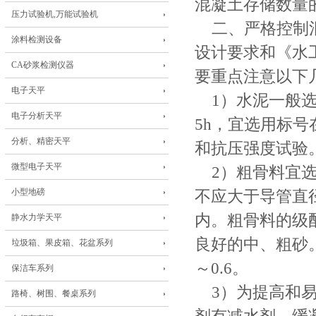
混凝土存储数量
压力试验机,万能试验机
二、严格控制混
涂料检测设备
设计要求和《水工混
CA砂浆检测仪器
要重点注意以下
电子天平
1）水泥一般选
电子分析天平
5h，宜选用标号
分析、精密天平
和抗压强度试验
微型电子天平
2）粗骨料宜选
小型地磅
不应大于导管直径的
内。粗骨料的级
静水力学天平
良好的中、粗砂。
垃圾箱、果皮箱、花盆系列
～0.6。
保洁车系列
3）为提高和易
路椅、树围、餐桌系列