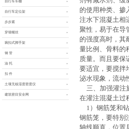
剂有减水剂、缓
自行车车棚
的使用种类、掺
自行车定位架
注水下混凝土相
步步紧
聚性，易于在导
穿墙螺丝
的强度高时，其
琬扣式脚手架
量比例、骨料的
钢 管
质量。而且要保
油 托
要适宜，要搅拌
扣 件
泌水现象，流动
土壤无核湿度密度仪
三、加强灌注施
建筑密目安全网
在灌注混凝土过
1）钢筋笼和钻
钢筋笼，要特别
轴线顺直，位置