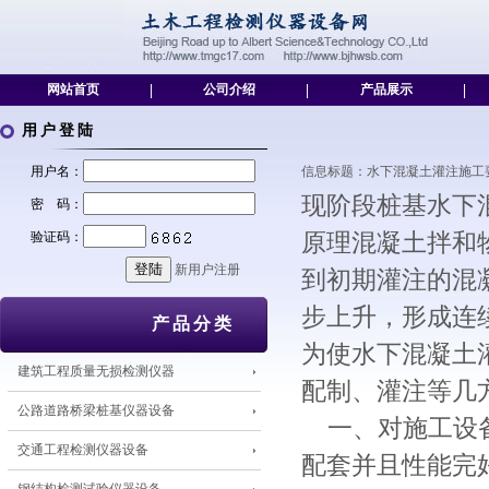
网站首页
|
公司介绍
|
产品展示
|
用户登陆
用户名：
信息标题：水下混凝土灌注施工要点[201
现阶段桩基水下
密 码：
验证码：
原理混凝土拌和
新用户注册
到初期灌注的混
步上升，形成连
产品分类
为使水下混凝土
建筑工程质量无损检测仪器
配制、灌注等几
公路道路桥梁桩基仪器设备
一、对施工设备
交通工程检测仪器设备
配套并且性能完