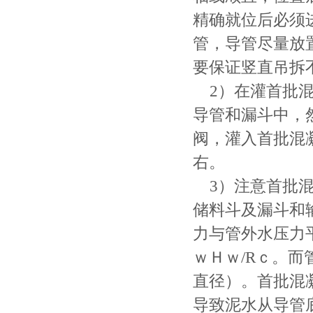
精确就位后必须
管，导管尽量放
要保证竖直吊拆
2）在灌首批混凝
导管和漏斗中，
阀，灌入首批混
右。
3）注意首批混
储料斗及漏斗和
力与管外水压力平
ｗＨｗ/Rｃ。而
直径）。首批混
导致泥水从导管