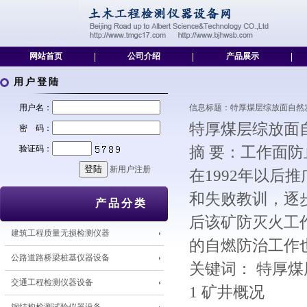
网站首页
|
公司介绍
|
产品展示
|
用户登陆
用户名：
信息标题：特厚煤层综放面自然发火防治技术
特厚煤层综放面
密 码：
验证码：
摘 要：工作面
新用户注册
在1992年以
和失败教训，逐
产品分类
后该矿防灭火工
建筑工程质量无损检测仪器
的自燃防治工作
公路道路桥梁桩基仪器设备
关键词： 特厚煤
交通工程检测仪器设备
1 矿井概况