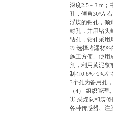
深度2.5～3 
孔，倾角30°左
浮煤的钻孔，倾角
封孔，并用堵头
钻孔，钻孔采用扇
③ 选择堵漏材
施工方便、使用
剂，利用黄泥浆
制在0.8%~1
5个孔为备用孔，
（4） 组织管理
① 采煤队和装
各种传感器、注