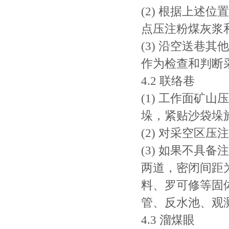
(2) 根据上述位
点压注粉煤灰浆
(3) 沿空送巷
作为检查和判断
4.2 联络巷
(1) 工作面矿
垛，紧贴沙袋垛施
(2) 对采空区
(3) 如果不具
两道，密闭间距
料、罗可修等固
管、反水池、观
4.3 溜煤眼