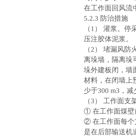
在工作面回风流
5.2.3 防治措施
（1） 灌浆。
压注胶体泥浆。
（2） 堵漏风
离垛墙，隔离垛
垛外建板闭，墙
材料，在闭墙上
少于300 m3
（3） 工作面
① 在工作面煤壁
② 在工作面每
是在后部输送机道