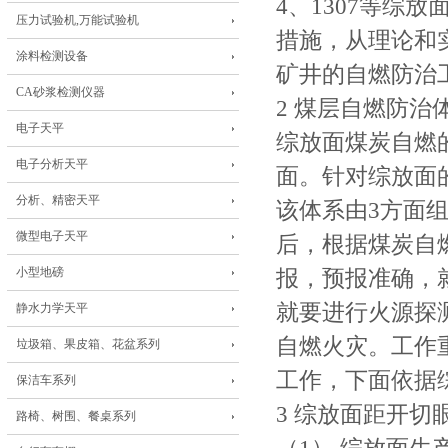
4、1307等综
压力试验机,万能试验机
措施，从理论和
涂料检测设备
矿井的自燃防治
CA砂浆检测仪器
2 煤层自燃防治
电子天平
综放面煤炭自燃
电子分析天平
面。针对综放面
分析、精密天平
该体系由3方面
微型电子天平
后，根据煤炭自
小型地磅
报，预报准确，
就要进行火源探
静水力学天平
自燃火灾。工作
垃圾箱、果皮箱、花盆系列
工作，下面依据
保洁车系列
3 综放面距开切
路椅、树围、餐桌系列