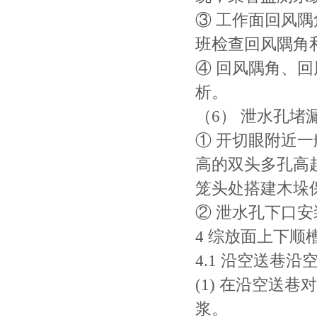
③ 工作面回风
班检查回风隅角
④ 回风隅角、
析。
（6） 泄水孔堵
① 开切眼附近一般
高的双头多孔高
笼头处搭建木垛
② 泄水孔下口安
4 综放面上下
4.1 沿空送巷
(1) 在沿空送
浆。