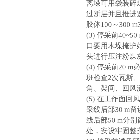
离垛可用袋装碎
过断层并且推进
胶体100～300 
(3) 停采前4
口要用木垛掩护好
头进行压注粉煤
(4) 停采前2
班检查2次瓦斯
角、架间、回风
(5) 在工作面回
采线后部30 
线后部50 m分
处，安设牢固整