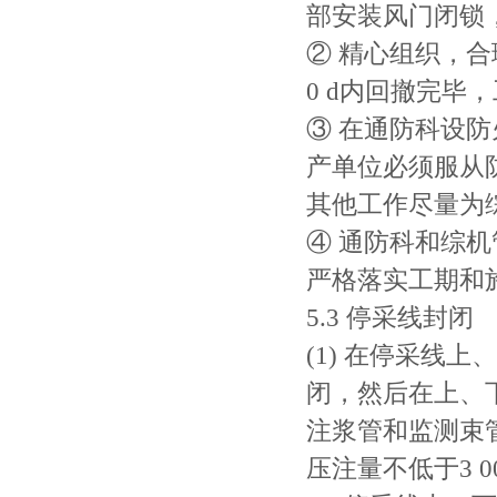
部安装风门闭锁
② 精心组织，
0 d内回撤完毕
③ 在通防科设
产单位必须服从
其他工作尽量为
④ 通防科和综
严格落实工期和
5.3 停采线封闭
(1) 在停采线上
闭，然后在上、下
注浆管和监测束
压注量不低于3 00