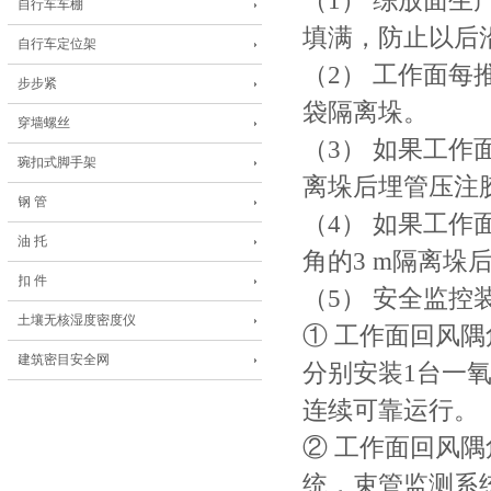
（1） 综放面
自行车车棚
填满，防止以后
自行车定位架
（2） 工作面每
步步紧
袋隔离垛。
穿墙螺丝
（3） 如果工作
琬扣式脚手架
离垛后埋管压注胶体
钢 管
（4） 如果工
油 托
角的3 m隔离
扣 件
（5） 安全监控
土壤无核湿度密度仪
① 工作面回风
建筑密目安全网
分别安装1台一
连续可靠运行。
② 工作面回风
统，束管监测系