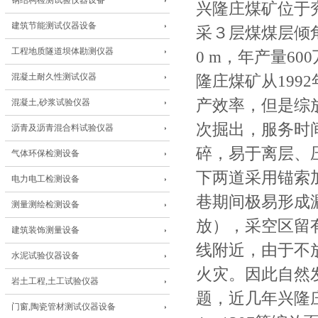
钢结构检测试验仪器设备
兴隆庄煤矿位于兖
建筑节能测试仪器设备
采３层煤煤层倾角2
工程地质隧道坝体勘测仪器
0 m，年产量6
混凝土耐久性测试仪器
隆庄煤矿从19
产效率，但是综
混凝土,砂浆试验仪器
次掘出，服务时
沥青及沥青混合料试验仪器
碎，易于离层、
气体环保检测设备
下两道采用锚索
电力电工检测设备
巷期间极易形成
测量测绘检测设备
放），采空区留
建筑装饰测量设备
线附近，由于不
水泥试验仪器设备
火灾。因此自然
岩土工程,土工试验仪器
题，近几年兴隆庄煤矿
门窗,陶瓷管材测试仪器设备