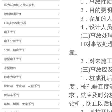
1．事故性质
压力试验机,万能试验机
2．目的要明
涂料检测设备
3．参加的人
CA砂浆检测仪器
4，设计人员
电子天平
(二)事故处理
电子分析天平
l l对事故处
分析、精密天平
靠。
微型电子天平
2．对未施工部
小型地磅
(三)事故应及
1．桩成孔后，
静水力学天平
度，桩孔垂直度
垃圾箱、果皮箱、花盆系列
求，就应及时分
保洁车系列
钻机，防止以后
路椅、树围、餐桌系列