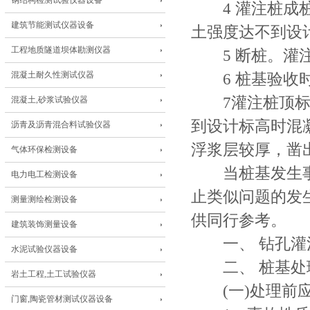
钢结构检测试验仪器设备
4 灌注桩成桩
建筑节能测试仪器设备
土强度达不到设
工程地质隧道坝体勘测仪器
5 断桩。灌注
混凝土耐久性测试仪器
6 桩基验收时
7灌注桩顶标高
混凝土,砂浆试验仪器
到设计标高时混
沥青及沥青混合料试验仪器
浮浆层较厚，凿
气体环保检测设备
当桩基发生事
电力电工检测设备
止类似问题的发
测量测绘检测设备
供同行参考。
建筑装饰测量设备
一、 钻孔灌
水泥试验仪器设备
二、 桩基处
岩土工程,土工试验仪器
(一)处理前
门窗,陶瓷管材测试仪器设备