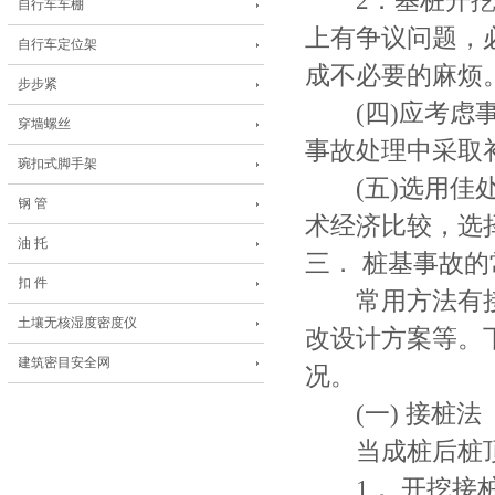
2．基桩开挖前
自行车车棚
上有争议问题，
自行车定位架
成不必要的麻烦
步步紧
(四)应考虑事
穿墙螺丝
事故处理中采取
琬扣式脚手架
(五)选用佳处
钢 管
术经济比较，选
油 托
三． 桩基事故
扣 件
常用方法有接桩
土壤无核湿度密度仪
改设计方案等。
建筑密目安全网
况。
(一) 接桩法
当成桩后桩顶
1． 开挖接桩