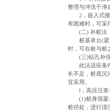
整理与冲洗干净
2，嵌入式接桩
有困难时，可采
(二) 补桩法
桩基承台(梁)
时，可在桩与桩
(三)钻孔补
此法适应条件
长不足，桩底沉
宜采用。
l，高压注浆
(1)桩身混凝
桩径处，进行清