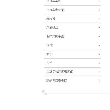
自行车车棚
自行车定位架
步步紧
穿墙螺丝
琬扣式脚手架
钢 管
油 托
扣 件
土壤无核湿度密度仪
建筑密目安全网