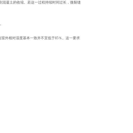
加剧混凝土的收缩。若这一过程持续时间过长，微裂缝
筋。
与室外相对湿度基本一致并不宜低于85％。这一要求