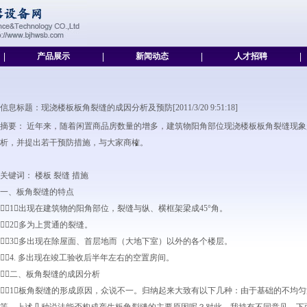
|
产品展示
|
新闻动态
|
人才招聘
|
信息标题：现浇楼板板角裂缝的成因分析及预防[2011/3/20 9:51:18]
摘要： 近年来，随着闲置商品房数量的增多，建筑物阳角部位现浇楼板板角裂缝现
析，并提出若干预防措施，与大家商榷。
关键词： 楼板 裂缝 措施
一、板角裂缝的特点
1．出现在建筑物的阳角部位，裂缝与纵、横框架梁成45°角。
2．多为上贯通的裂缝。
3．多出现在除屋面、首层地而（大地下室）以外的各个楼层。
4. 多出现在竣工验收后半年左右的空置房间。
二、板角裂缝的成因分析
1．板角裂缝的形成原因，众说不一。归纳起来大致有以下几种：由于基础的不均