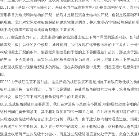
等。上述几种说法能否构成产生板角裂缝的主要原因呢？对此，我持有不同意见，下
（1）由于基础不均匀沉降引起。基础不均匀沉降将首先引起框架结构的变形，而
变形将首光造成砌体结构的开裂，然后才是钢筋混凝土结构的开裂。也就是说基础不
的现象。我们对实际发生板角裂缝的建筑物做过调查，并未发现确“伴随砖墙裂缝的
础不均匀沉降不应是造成板角裂缝的主要原因。
（2）由温度应力引起。这里主要指由钢筋混凝土板上下两个界面的温差引起。如
筋混凝土板）以外的各个楼层。通过观测，我们发现在这些楼面板的上下界面几乎处
构成混凝土开裂的条件。假设板角裂缝是由于板的上下界面温差引起的，那么由于混
的界面，不会是通缝。而实际出现的板角裂缝多为通缝。另外，混凝土板上下界面温
么屋面板应是出现板角裂缝多的部位。但在实际的调查中竟无一例屋面板出现板角裂
因。
（3）由于板筋位置不当引起。这里所说的板筋位置不当是指施工有误而致使板的
板的上部开裂（支座附近），而不会是通缝。在处理板角裂缝的过程中，笔者所观察
所以说，板筋位置不当不是板角裂缝产生的主要原因。
2．造成板角裂缝的主要原因。我们在对汕头市某住宅小区近30幢8层框架住宅楼
这种房间门窗长期紧闭，其中相对湿度在70％一80％之间。而且板角裂缝都是在竣
头所述板角裂缝特点结合起来进行分析，我认为：由于建筑物内相对湿度过低。混凝
角裂缝产生的主要原因。因为置于空气中的混凝土处于收缩状态，这种收缩状态自其
混凝土收缩所产生的裂缝十分微小，而且这些裂缝随湿度变化处于产生、愈合的反复