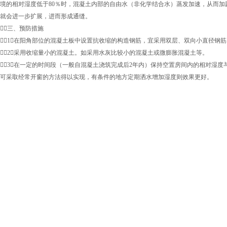
境的相对湿度低于80％时，混凝土内部的自由水（非化学结合水）蒸发加速，从而
就会进一步扩展，进而形成通缝。
三、预防措施
1．在阳角部位的混凝土板中设置抗收缩的构造钢筋，宜采用双层、双向小直径钢
2．采用收缩量小的混凝土。如采用水灰比较小的混凝土或微膨胀混凝土等。
3．在一定的时间段（一般自混凝土浇筑完成后2年内）保持空置房间内的相对湿度
可采取经常开窗的方法得以实现，有条件的地方定期洒水增加湿度则效果更好。