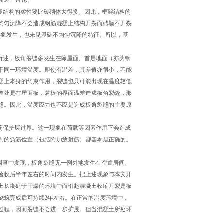
面逐一讨论。
框架结构的柔性要比砖砌体大得多。因此，框架结构的
均匀沉降不会造成钢筋混凝上结构开裂而砖墙不开裂
现象发生，也未见基础不均匀沉降的特征。所以，基
前所述，板角裂缝多发生在除屋面、首层地面（亦为钢
于同一环境温度。即使有温差，其差值亦很小，不能
凝上本身的约束作用，裂缝也只可能出现在温度较低
差处是在屋面板，若板的界面温差造成板角裂缝，那
缝。因此，温度应力也不应是造成板角裂缝的主要原
负筋保护层过厚。这一现象在荷载等因素作用下会造成
到的负筋位置（包括附加放射筋）都基本是正确的。
的调查中发现，板角裂缝无一例外地发生在空置房间。
工验收后半年左右的时间内发生。把上述现象与本文开
土长期处于干燥的环境中而引起混凝土收缩开裂是板
浇筑完成后可持续2年左右。在正常的湿度环境中，
过程，因而裂缝不会进一步扩展。但当混凝土所处环