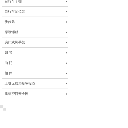
自行车车棚
自行车定位架
步步紧
穿墙螺丝
琬扣式脚手架
钢 管
油 托
扣 件
土壤无核湿度密度仪
建筑密目安全网