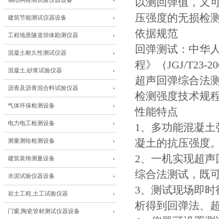
钢结构检测试验仪器设备
以测回弹值，又
压强度的无损检
建筑节能测试仪器设备
依据规范
工程地质隧道坝体勘测仪器
回弹测试：中华
混凝土耐久性测试仪器
程》（JGJ/T23-
混凝土,砂浆试验仪器
超声回弹综合法
沥青及沥青混合料试验仪器
检测强度技术规程》(
气体环保检测设备
性能特点
电力电工检测设备
1、多功能混凝
测量测绘检测设备
凝土的抗压强度
2、一机实现超
建筑装饰测量设备
综合法测试，既
水泥试验仪器设备
3、测试现场即
岩土工程,土工试验仪器
析得到回弹法、
门窗,陶瓷管材测试仪器设备