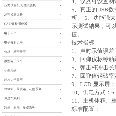
4、仪器可设置
压力试验机,万能试验机
5、真正的USB
涂料检测设备
析。 6、功能强大
CA砂浆检测仪器
示测试结果，可以直
电子天平
捷。
技术指标
电子分析天平
1、声时示值误差：
分析、精密天平
3、回弹仪标称动能：2
微型电子天平
5、弹击杆冲击长度：
小型地磅
7、回弹值钢砧率定
静水力学天平
9、LCD 显示屏：16
垃圾箱、果皮箱、花盆系列
10、供电方式：6
保洁车系列
11、主机体积、重量：
路椅、树围、餐桌系列
标准配置：