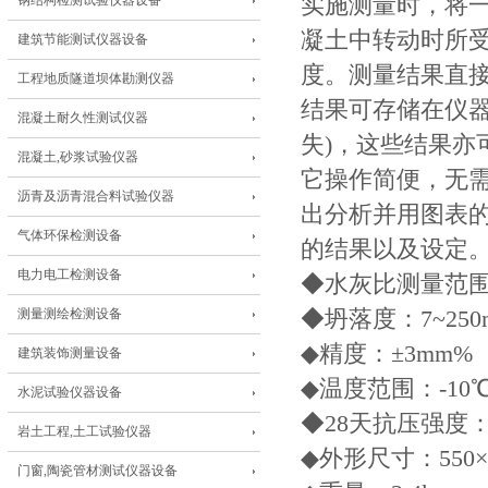
钢结构检测试验仪器设备
实施测量时，将一
凝土中转动时所受
建筑节能测试仪器设备
度。测量结果直接
工程地质隧道坝体勘测仪器
结果可存储在仪器
混凝土耐久性测试仪器
失)，这些结果亦
混凝土,砂浆试验仪器
它操作简便，无
沥青及沥青混合料试验仪器
出分析并用图表
气体环保检测设备
的结果以及设定
电力电工检测设备
◆水灰比测量范围：0
测量测绘检测设备
◆坍落度：7~250
◆精度：±3mm%
建筑装饰测量设备
◆温度范围：-10℃
水泥试验仪器设备
◆28天抗压强度：1
岩土工程,土工试验仪器
◆外形尺寸：550×2
门窗,陶瓷管材测试仪器设备