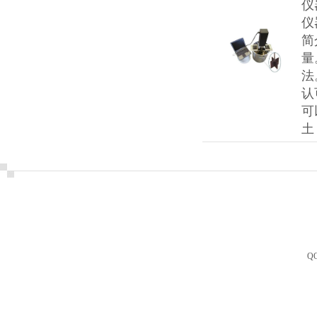
仪
仪
简
量
法
认
可
土
Q