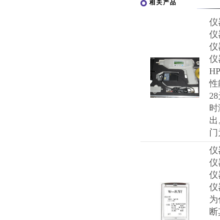
相关产品
仪
仪
仪
仪
H
性
2
时
出
门
仪
仪
仪
仪
为
断