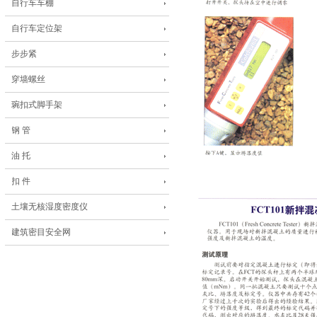
自行车车棚
自行车定位架
步步紧
穿墙螺丝
琬扣式脚手架
钢 管
油 托
扣 件
土壤无核湿度密度仪
建筑密目安全网