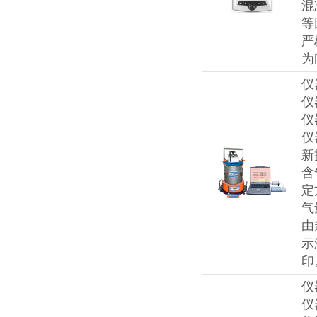
混
等
严
为
仪
仪
仪
仪
新
含
定
气
由
示
印
仪
仪