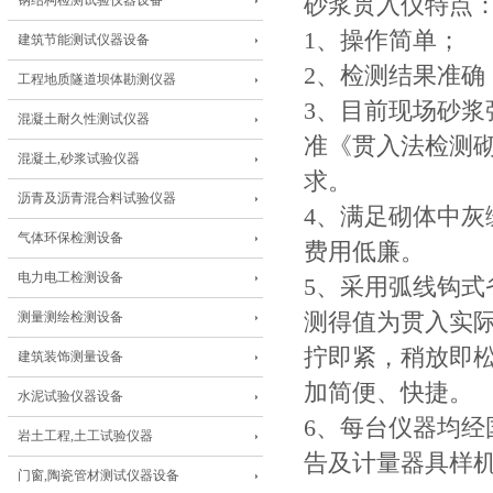
钢结构检测试验仪器设备
砂浆贯入仪特点
1、操作简单；
建筑节能测试仪器设备
2、检测结果准确
工程地质隧道坝体勘测仪器
3、目前现场砂
混凝土耐久性测试仪器
准《贯入法检测砌筑
混凝土,砂浆试验仪器
求。
沥青及沥青混合料试验仪器
4、满足砌体中
气体环保检测设备
费用低廉。
电力电工检测设备
5、采用弧线钩
测量测绘检测设备
测得值为贯入实际
拧即紧，稍放即
建筑装饰测量设备
加简便、快捷。
水泥试验仪器设备
6、每台仪器均
岩土工程,土工试验仪器
告及计量器具样
门窗,陶瓷管材测试仪器设备