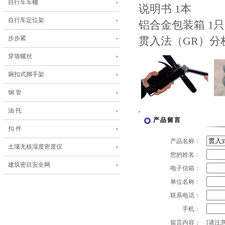
自行车车棚
说明书 1本
自行车定位架
铝合金包装箱 1
步步紧
贯入法（GR）分
穿墙螺丝
琬扣式脚手架
钢 管
油 托
产品留言
扣 件
产品名称：
土壤无核湿度密度仪
您的姓名：
建筑密目安全网
电子信箱：
单位名称：
联系电话：
手机：
留言内容：
[请注意