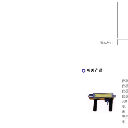
验证码：
相关产品
仪
仪
仪
仪
8
测。
来
应
率