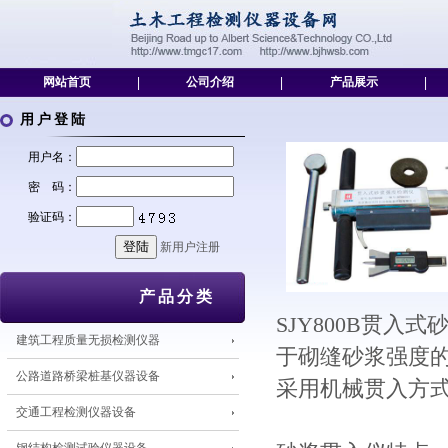
网站首页
|
公司介绍
|
产品展示
|
用户登陆
用户名：
密 码：
验证码：
新用户注册
产品分类
SJY800B贯
建筑工程质量无损检测仪器
于砌缝砂浆强度
公路道路桥梁桩基仪器设备
采用机械贯入方
交通工程检测仪器设备