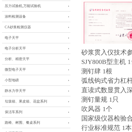
压力试验机,万能试验机
涂料检测设备
CA砂浆检测仪器
电子天平
电子分析天平
砂浆贯入仪技术
分析、精密天平
SJY800B型主机 
微型电子天平
测钉肆 1根
弧线钩式省力杠杆
小型地磅
直读式数显贯入深
静水力学天平
测钉量规 1只
垃圾箱、果皮箱、花盆系列
吹风器 1个
保洁车系列
国家级仪器检验合
路椅、树围、餐桌系列
行业标准规范 1