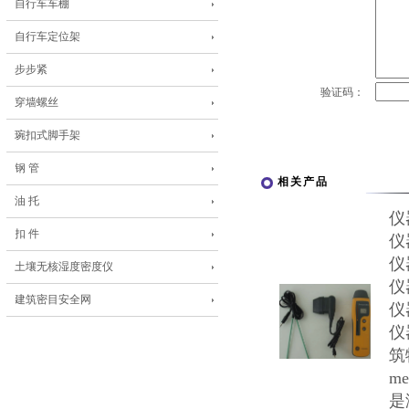
自行车车棚
自行车定位架
步步紧
验证码：
穿墙螺丝
琬扣式脚手架
钢 管
相关产品
油 托
仪
扣 件
仪
仪
土壤无核湿度密度仪
仪
建筑密目安全网
仪
仪
筑
m
是