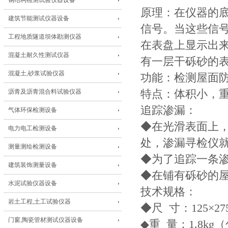
钢结构检测试验仪器设备
原理：在仪器的
建筑节能测试仪器设备
信号。当这些信
工程地质隧道坝体勘测仪器
在表盘上显示出
混凝土耐久性测试仪器
有一层干砾砂的
混凝土,砂浆试验仪器
功能：检测屋面
沥青及沥青混合料试验仪器
特点：体积小，
追踪渗漏：
气体环保检测设备
◆在光滑表面上，
电力电工检测设备
处，渗漏寻检仪
测量测绘检测设备
◆为了追踪一条
建筑装饰测量设备
◆在铺有砾砂的屋面
水泥试验仪器设备
技术规格：
岩土工程,土工试验仪器
◆尺 寸：125×27
门窗,陶瓷管材测试仪器设备
◆重 量：1.8k