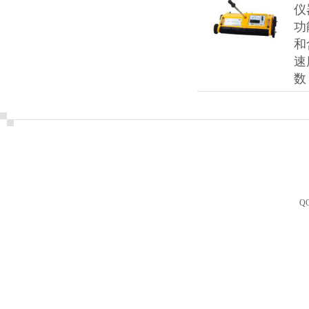
仪
功
和
速
数
Q