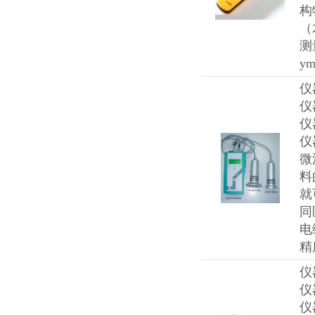
构
（
测
y
仪
仪
仪
仪
微
料
就
同
电
精
仪
仪
仪