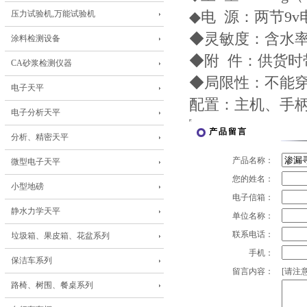
压力试验机,万能试验机
◆电 源：两节9v
◆灵敏度：含水率
涂料检测设备
◆附 件：供货
CA砂浆检测仪器
◆局限性：不能穿
电子天平
配置：主机、手
电子分析天平
产品留言
分析、精密天平
产品名称：
微型电子天平
您的姓名：
小型地磅
电子信箱：
静水力学天平
单位名称：
联系电话：
垃圾箱、果皮箱、花盆系列
手机：
保洁车系列
留言内容：
[请注意
路椅、树围、餐桌系列