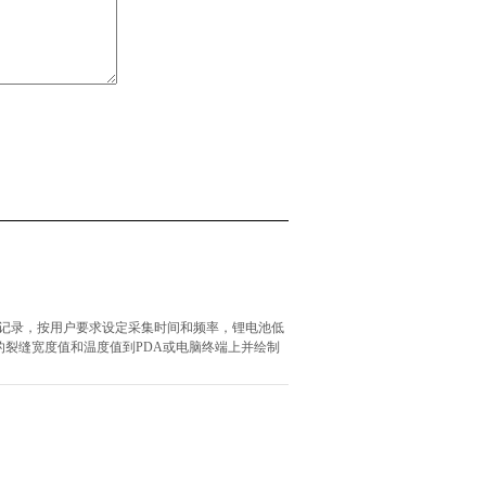
监测记录，按用户要求设定采集时间和频率，锂电池低
储的裂缝宽度值和温度值到PDA或电脑终端上并绘制