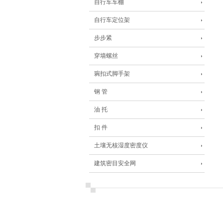
自行车车棚
自行车定位架
步步紧
穿墙螺丝
琬扣式脚手架
钢 管
油 托
扣 件
土壤无核湿度密度仪
建筑密目安全网