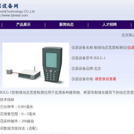
|
产品展示
|
新闻动态
|
人才招聘
|
北京路
仪器设备名称:裂缝动态宽度检测仪[
仪
仪器设备型号:BJLG-1
仪器设备品牌:北京
仪器设备价格:
请登录后查看
BJLG-1型裂缝动态宽度检测仪用于监测各种建筑物、桥梁等裂缝在载荷下的动态宽
技术指标
①分辨率：0.001毫米
②测量范围：0---5毫米
③采样频率：200赫兹
④数据无线传送（选配）