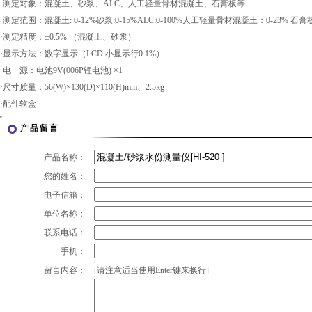
·测定对象：混凝土、砂浆、ALC、人工轻量骨材混凝土、石膏板等
·测定范围：混凝土: 0-12%砂浆:0-15%ALC:0-100%人工轻量骨材混凝土：0-23% 石膏板:
·测定精度：±0.5% （混凝土、砂浆）
·显示方法：数字显示（LCD 小显示行0.1%）
·电 源：电池9V(006P锂电池) ×1
·尺寸质量：56(W)×130(D)×110(H)mm、2.5kg
·配件软盒
产品留言
产品名称：
您的姓名：
电子信箱：
单位名称：
联系电话：
手机：
留言内容：
[请注意适当使用Enter键来换行]