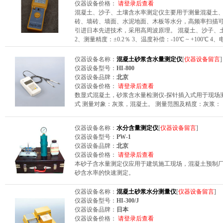
仪器设备价格：
请登录后查看
混凝土、沙子、土壤含水率测定仪主要用于测量混凝土
砖、墙砖、墙面、水泥地面、木板等水分，高频率扫描可
引进日本先进技术，采用高周波原理。 混凝土、沙子、土
2、测量精度：±0.2％ 3、温度补偿：-10℃ ~ +100℃ 4
仪器设备名称：
混凝土砂浆含水量测定仪
[
仪器设备留言
]
仪器设备型号：
HI-800
仪器设备品牌：
北京
仪器设备价格：
请登录后查看
数显式混凝土，砂浆含水量检测仪-探针插入式用于现场
式 测量对象：灰浆，混凝土。 测量范围及精度：灰浆： 
仪器设备名称：
水分含量测定仪
[
仪器设备留言
]
仪器设备型号：
PW-1
仪器设备品牌：
北京
仪器设备价格：
请登录后查看
本砂子含水量测定仪应用于建筑施工现场，混凝土预制
砂含水率的快速测定。
仪器设备名称：
混凝土砂浆水分测量仪
[
仪器设备留言
]
仪器设备型号：
HI-300/J
仪器设备品牌：
日本
仪器设备价格：
请登录后查看