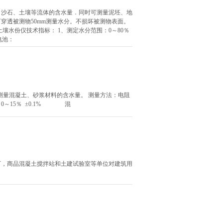
、沙石、土壤等流体的含水量．同时可测量泥坯、地
穿透被测物50mm测量水分。不损坏被测物表面。
壤水份仪技术指标： 1、测定水分范围：0～80％
、电池：
测量混凝土、砂浆材料的含水量。 测量方法：电阻
0～15％ ±0.1% 混
厂，商品混凝土搅拌站和土建试验室等单位对建筑用