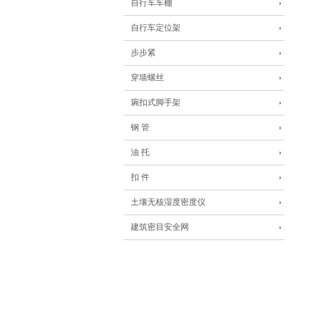
自行车车棚
自行车定位架
步步紧
穿墙螺丝
琬扣式脚手架
钢 管
油 托
扣 件
土壤无核湿度密度仪
建筑密目安全网