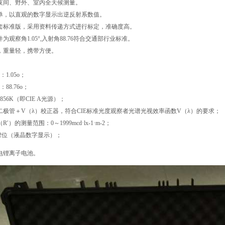
夜间、野外、室内全天候测量。
单，以直观的数字显示出逆反射系数值。
套标准版，采用资料传递方式进行标定，准确度高。
为观察角1.05°,入射角88.76符合交通部行业标准。
，重量轻，携带方便。
：1.05o；
88.76o；
856K（即CIE A光源）；
二极管＋V（λ）校正器，符合CIE标准光度观察者光谱光视效率函数V（λ）的要求；
′）的测量范围：0～1999mcd·lx-1·m-2；
/2位（液晶数字显示）；
电锂离子电池。