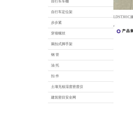
自行车车棚
自行车定位架
LDST30
步步紧
产品
穿墙螺丝
琬扣式脚手架
钢 管
油 托
扣 件
土壤无核湿度密度仪
建筑密目安全网