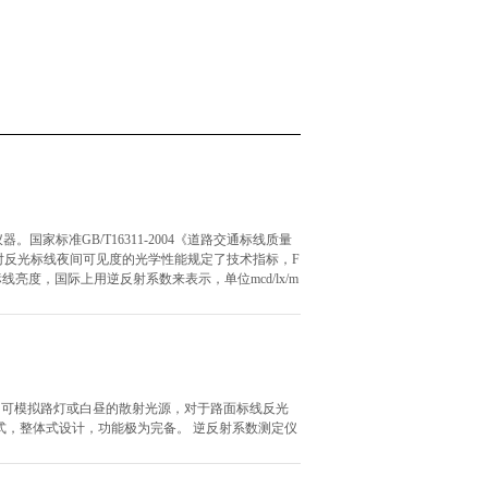
国家标准GB/T16311-2004《道路交通标线质量
》都对反光标线夜间可见度的光学性能规定了技术指标，F
线亮度，国际上用逆反射系数来表示，单位mcd/lx/m
3 QD 可模拟路灯或白昼的散射光源，对于路面标线反光
方式，整体式设计，功能极为完备。 逆反射系数测定仪