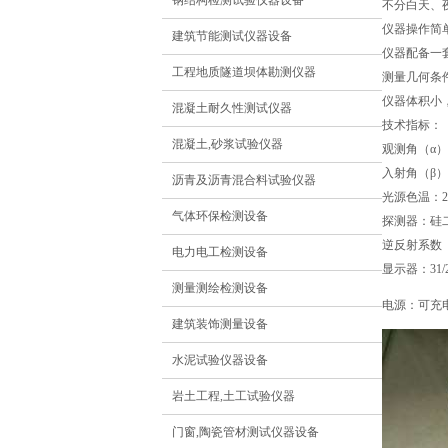
钢结构检测试验仪器设备
不分白天、
仪器操作简
建筑节能测试仪器设备
仪器配备一
工程地质隧道坝体勘测仪器
测量几何条件
仪器体积小
混凝土耐久性测试仪器
技术指标：
混凝土,砂浆试验仪器
观测角（α）
入射角（β）：
沥青及沥青混合料试验仪器
光源色温：2
气体环保检测设备
探测器：硅
逆反射系数（R
电力电工检测设备
显示器：31
测量测绘检测设备
电源：可充
建筑装饰测量设备
水泥试验仪器设备
岩土工程,土工试验仪器
门窗,陶瓷管材测试仪器设备