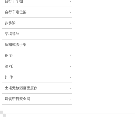
自行车车棚
自行车定位架
步步紧
穿墙螺丝
琬扣式脚手架
钢 管
油 托
扣 件
土壤无核湿度密度仪
建筑密目安全网