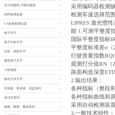
压力试验机,万能试验机
采用编码器检测
检测车速选择范
涂料检测设备
LIPRES 激光
CA砂浆检测仪器
能 1.可测平整度
电子天平
国际平整度指标I
电子分析天平
平整度标准差σ（
分析、精密天平
行驶质量指数RQ
微型电子天平
观测打分值RN（
小型地磅
路面构造深度ET
静水力学天平
2.输出结果：
各种指标（整段
垃圾箱、果皮箱、花盆系列
各种指标曲线和
保洁车系列
采用自动检测装
路椅、树围、餐桌系列
3.一般技术特性：