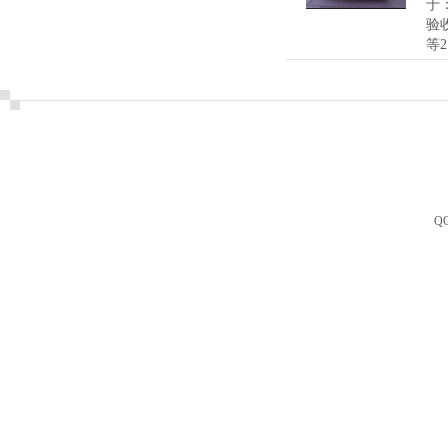
于
验
等
Q