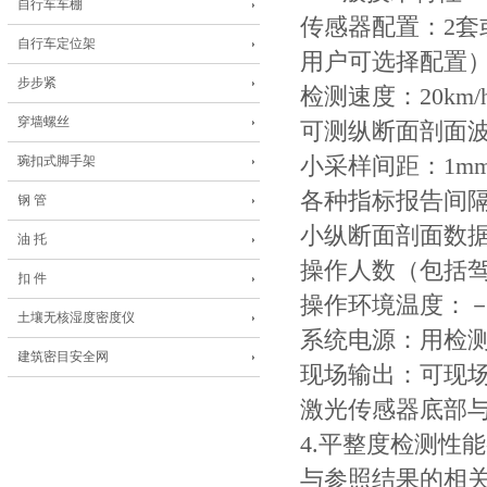
自行车车棚
传感器配置：2套
自行车定位架
用户可选择配置
步步紧
检测速度：20km/h–
穿墙螺丝
可测纵断面剖面波
琬扣式脚手架
小采样间距：1m
各种指标报告间隔
钢 管
小纵断面剖面数据
油 托
操作人数（包括驾
扣 件
操作环境温度：－2
土壤无核湿度密度仪
系统电源：用检测
建筑密目安全网
现场输出：可现
激光传感器底部与
4.平整度检测性
与参照结果的相关