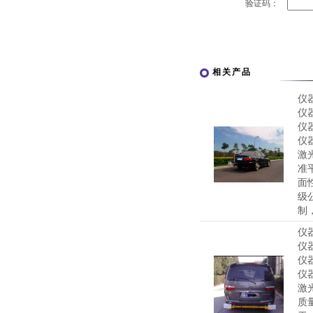
验证码：
相关产品
仪
仪
仪
仪
激
准
面
级
制
仪
仪
仪
仪
激
质