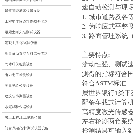
钢结构检测试验仪器设备
速自动检测与现
建筑节能测试仪器设备
1. 城市道路及
工程地质隧道坝体勘测仪器
2. 为响应式平
混凝土耐久性测试仪器
3. 路面管理系
混凝土,砂浆试验仪器
沥青及沥青混合料试验仪器
主要特点:
流动性强、测试
气体环保检测设备
测得的指标符合
电力电工检测设备
符合ASTM标准
测量测绘检测设备
属世界银行1类
建筑装饰测量设备
配备车载式计算
水泥试验仪器设备
高精度激光传感
岩土工程,土工试验仪器
左右轮迹两套系
门窗,陶瓷管材测试仪器设备
检测结果可输入到