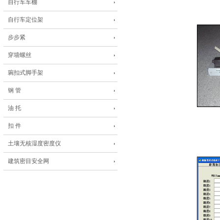
自行车车棚
自行车定位架
步步紧
穿墙螺丝
琬扣式脚手架
钢 管
油 托
扣 件
土壤无核湿度密度仪
建筑密目安全网