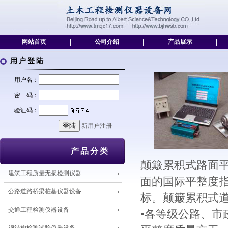
网站首页
|
公司介绍
|
产品展示
|
用户登陆
用户名：
密 码：
验证码：
新用户注册
产品分类
颠簸累积式路面平
建筑工程质量无损检测仪器
面的国际平整度指
公路道路桥梁桩基仪器设备
标。颠簸累积式
交通工程检测仪器设备
•各等级公路、