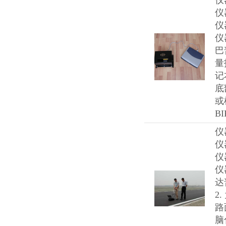
仪
仪
仪
仪
巴
量
记
底
或
BI
仪
仪
仪
仪
达
2
路
脑