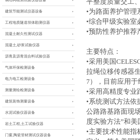
钢结构检测试验仪器设备
平整度质量交工
•为路面养护管理
建筑节能测试仪器设备
•综合甲级实验室
工程地质隧道坝体勘测仪器
•预防性养护推荐
混凝土耐久性测试仪器
混凝土,砂浆试验仪器
主要特点：
沥青及沥青混合料试验仪器
•采用美国CELE
气体环保检测设备
拉绳位移传感器生
电力电工检测设备
7），目前应用于
测量测绘检测设备
•采用高精度专业
•系统测试方法依据
建筑装饰测量设备
公路路基路面现场测试
水泥试验仪器设备
度实验方法”和美国
岩土工程,土工试验仪器
•主要技术性能指
门窗,陶瓷管材测试仪器设备