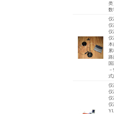
类
数
仪
仪
仪
仪
本
累
路
国
－
式
仪
仪
仪
仪
Y