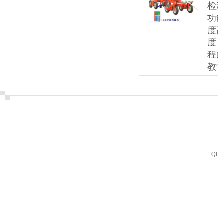
检
功
度
度
程
教
Q