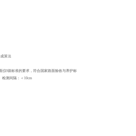
合成算法
关于断面仪Ⅰ级标准的要求，符合国家路面验收与养护标
 检测间隔：＜10cm