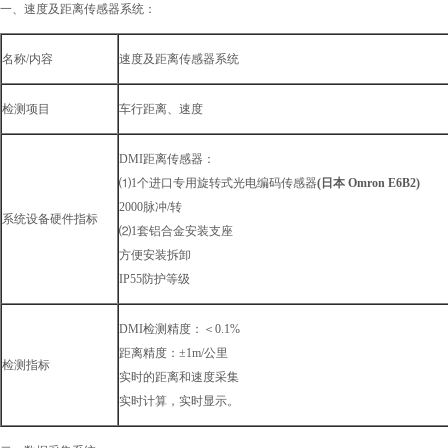
一、速度及距离传感器系统：
名称/内容
速度及距离传感器系统
检测项目
车行距离、速度
DMI距离传感器：
⑴1个进口专用旋转式光电编码传感器
(日本 Omron E6B2)
2000脉冲/转
系统设备硬件指标
⑵1套铝合金安装支座
方便安装拆卸
IP55防护等级
DMI检测精度：＜0.1%
距离精度：±1m/公里
检测指标
实时的距离和速度采集
实时计算，实时显示。