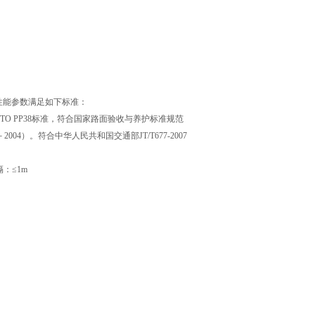
求性能参数满足如下标准：
HTO PP38标准，符合国家路面验收与养护标准规范
004）。符合中华人民共和国交通部JT/T677-2007
：≤1m