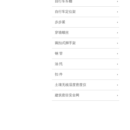
自行车车棚
自行车定位架
步步紧
穿墙螺丝
琬扣式脚手架
钢 管
油 托
扣 件
土壤无核湿度密度仪
建筑密目安全网