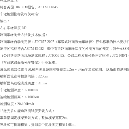
构造深度TD
符合英国TRRL639报告、ASTM E1845
车辙检测指标及相关标准:
输出：
左右车辙深度 RD
路面车辙测量方法及技术依据：
路面车辙自动测定仪：JT/T677-2007《车载式路面激光车辙仪》行业标准的技术要
测得的指标符合ASTM E1082－90中有关路面车辙深度的检测方法的规定，符合ASS
（公路路基路面现场测试规程：JTJO59-95、公路工程质量检验评定标准：JTG F80/1－2
《车载式路面激光车辙仪》行业标准。
激光传感器位置可调,横向测量范围能够覆盖3.2ｍ～3.6m车道宽范围。 纵断面检测间隔
横断面轮迹带检测间隔：≤20cm
横断面高程检测准确度：≤1mm
车辙检测深度：＞100mm
连续检测距离：＞1000km
检测速度：20-100km/h
13激光多功能道路测试仪安装方式：
车前部固定横梁安装方式，整体横梁宽度2m。
三段式可拆卸横梁，拆卸后中间段固定横梁1.68m。