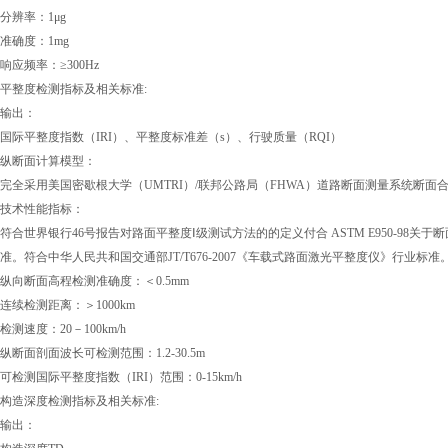
分辨率：1μg
准确度：1mg
响应频率：≥300Hz
平整度检测指标及相关标准:
输出：
国际平整度指数（IRI）、平整度标准差（s）、行驶质量（RQI）
纵断面计算模型：
完全采用美国密歇根大学（UMTRI）/联邦公路局（FHWA）道路断面测量系统断面
技术性能指标：
符合世界银行46号报告对路面平整度Ⅰ级测试方法的的定义付合 ASTM E950-98
准。符合中华人民共和国交通部JT/T676-2007《车载式路面激光平整度仪》行业标准。
纵向断面高程检测准确度：＜0.5mm
连续检测距离：＞1000km
检测速度：20－100km/h
纵断面剖面波长可检测范围：1.2-30.5m
可检测国际平整度指数（IRI）范围：0-15km/h
构造深度检测指标及相关标准:
输出：