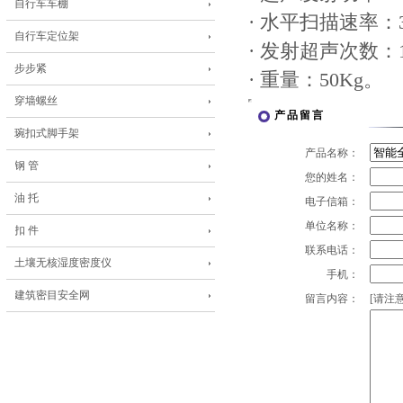
自行车车棚
· 水平扫描速率：360
自行车定位架
· 发射超声次数：1
步步紧
· 重量：50Kg。
穿墙螺丝
产品留言
琬扣式脚手架
产品名称：
钢 管
您的姓名：
油 托
电子信箱：
单位名称：
扣 件
联系电话：
土壤无核湿度密度仪
手机：
建筑密目安全网
留言内容：
[请注意