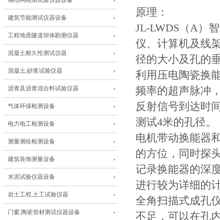
钢结构检测试验仪器设备
原理：
建筑节能测试仪器设备
JL-LWDS（
工程地质隧道坝体勘测仪器
仪、计算机及线
混凝土耐久性测试仪器
径的大小及孔的
混凝土,砂浆试验仪器
利用压电陶瓷换能
沥青及沥青混合料试验仪器
频率的超声脉冲
反射信号到达时
气体环保检测设备
测试4米的孔径。
电力电工检测设备
电机带动换能器和
测量测绘检测设备
的方位，同时探头
建筑装饰测量设备
记录换能器的深
水泥试验仪器设备
进行较为详细的
岩土工程,土工试验仪器
全角扫描式成孔
门窗,陶瓷管材测试仪器设备
不足，可以在孔内