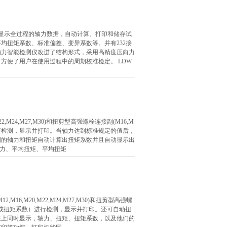
集、显示全过程的轴力数据，自动计算、打印和储存试
均扭矩系数、标准偏差、变异系数等。并有232接
轴力智能检测仪改进了结构形式，采用高精度压向力
方便了用户在使用过程中的周期校准检定。 LDW
M24,M27,M30)和扭剪型高强螺栓连接副(M16,M
系数）进行检测，显示并打印。当轴力达到标准规定的值后，
测的轴力和扭矩自动计算出扭矩系数并且自动显示出
力、平均扭矩、平均扭矩
6,M20,M22,M24,M27,M30)和扭剪型高强螺
力、扭矩（或扭矩系数）进行检测，显示并打印。还可自动扭
表上同时显示，轴力、扭矩、扭矩系数，以及他们的