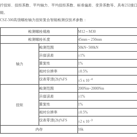
拧扭矩、扭拒系数、平均轴力、平均扭拒系数、标准偏差、变异系数等。具有232接
能。
CSZ-500高强螺栓轴力扭矩复合智能检测仪技术参数：
检测螺栓规格
M12～M30
检测螺栓长度
45mm～250mm
检测范围
50kN~500kN
示值误差
±1%
重复性
1%
轴力
相对分辨率
≤0.5%
仪表零漂(2h)%FS
-4
±5 x 10
检测范围
200Nm~2000Nm
示值误差
±1%
重复性
1%
扭矩
相对分辨率
≤0.5%
仪表零漂(2h)%FS
-3
±2 x 10
内存
16k