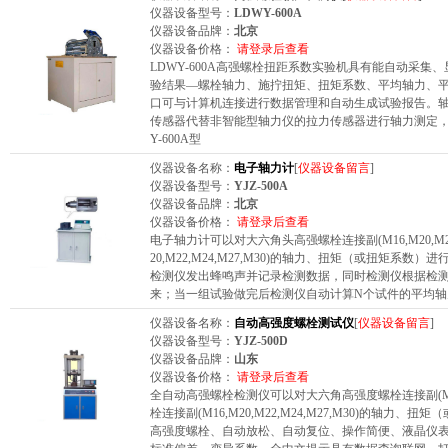
仪器设备型号：
LDWY-600A
仪器设备品牌：
北京
仪器设备价格：
请登录后查看
LDWY-600A高强螺栓扭距系数实验机具有能自动采
验结果—螺栓轴力、施拧扭矩、扭矩系数、平均轴力、平
口可与计算机连接进行数据管理和自动生成试验报告。
传感器代替非智能型轴力仪的拉力传感器进行轴力测定，
Y-600A型
仪器设备名称：
电子轴力计
[
仪器设备留言
]
仪器设备型号：
YJZ-500A
仪器设备品牌：
北京
仪器设备价格：
请登录后查看
电子轴力计可以对大六角头高强螺栓连接副(M16,M20,M22,
20,M22,M24,M27,M30)的轴力、扭矩（或扭矩
检测仪发出蜂鸣声并记录检测数据，同时检测仪根据检
来；当一组试验做完后检测仪自动计算N个试件的平均轴
仪器设备名称：
自动高强度螺栓测试仪
[
仪器设备留言
]
仪器设备型号：
YJZ-500D
仪器设备品牌：
山东
仪器设备价格：
请登录后查看
全自动高强螺栓检测仪可以对大六角高强度螺栓连接副(M12,M1
栓连接副(M16,M20,M22,M24,M27,M30)的轴
高强度螺栓、自动放松、自动复位、操作简便、液晶仪