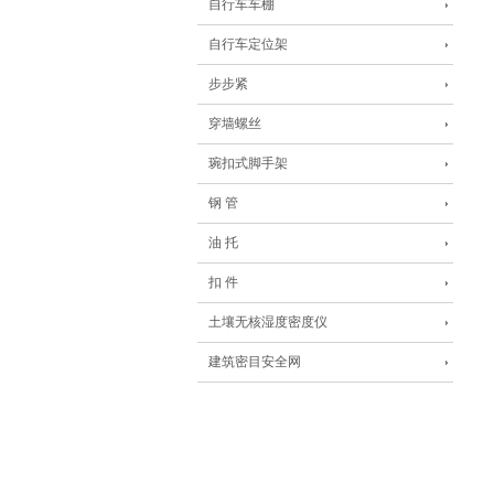
自行车车棚
自行车定位架
步步紧
穿墙螺丝
琬扣式脚手架
钢 管
油 托
扣 件
土壤无核湿度密度仪
建筑密目安全网