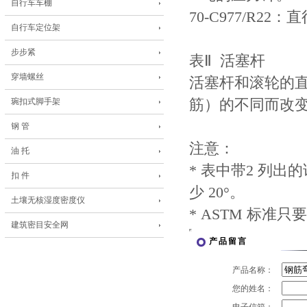
自行车车棚
70-C977/R22
自行车定位架
步步紧
表Ⅱ 活塞杆
穿墙螺丝
活塞杆和滚轮的
琬扣式脚手架
筋）的不同而改
钢 管
注意：
油 托
* 表中带2 列出
扣 件
少 20°。
土壤无核湿度密度仪
* ASTM 标准
建筑密目安全网
产品留言
产品名称：
您的姓名：