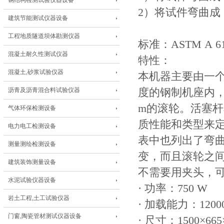
钢结构检测试验仪器设备
2）将试件弯曲成 1
建筑节能测试仪器设备
工程地质隧道坝体勘测仪器
标准：ASTM A 615
混凝土耐久性测试仪器
特性：
混凝土,砂浆试验仪器
本机器主要由一
沥青及沥青混合料试验仪器
度的钢制机座内，
m的滚轮。活塞
气体环保检测设备
质性能和类型来
电力电工检测设备
表中也列出了弯
测量测绘检测设备
变，而且滚轮之间
建筑装饰测量设备
不需要用夹头，
水泥试验仪器设备
· 功率：750 W
岩土工程,土工试验仪器
· 加载能力：12000
门窗,陶瓷管材测试仪器设备
· 尺寸：1500×665