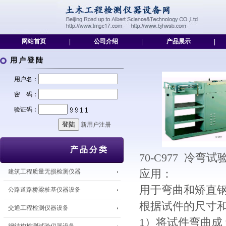
网站首页
|
公司介绍
|
产品展示
|
用户登陆
用户名：
密 码：
验证码：
新用户注册
产品分类
70-C977 冷弯试验机
建筑工程质量无损检测仪器
应用：
用于弯曲和矫直
公路道路桥梁桩基仪器设备
根据试件的尺寸
交通工程检测仪器设备
1）将试件弯曲成 