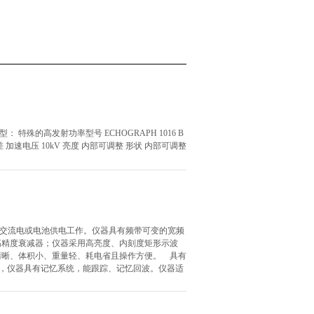
特殊的高发射功率型号 ECHOGRAPH 1016 B
2无视差 加速电压 10kV 亮度 内部可调整 形状 内部可调整
用交流电或电池供电工作。仪器具有频带可变的宽频
高精度衰减器；仪器采用高亮度、内刻度矩形示波
清晰、体积小、重量轻、耗电省且操作方便。 具有
外，仪器具有记忆系统，能跟踪、记忆回波。仪器适