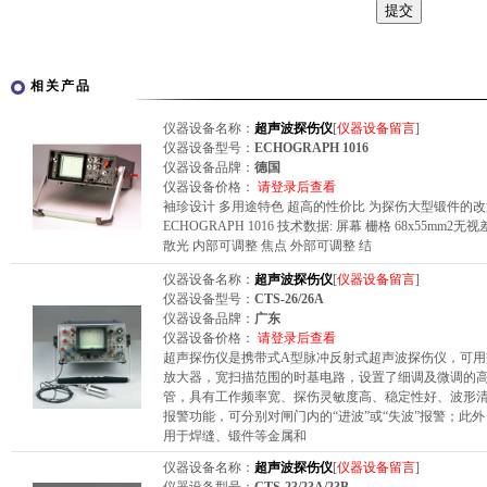
相关产品
仪器设备名称：
超声波探伤仪
[
仪器设备留言
]
仪器设备型号：
ECHOGRAPH 1016
仪器设备品牌：
德国
仪器设备价格：
请登录后查看
袖珍设计 多用途特色 超高的性价比 为探伤大型锻件的改型： 
ECHOGRAPH 1016 技术数据: 屏幕 栅格 68x55mm
散光 内部可调整 焦点 外部可调整 结
仪器设备名称：
超声波探伤仪
[
仪器设备留言
]
仪器设备型号：
CTS-26/26A
仪器设备品牌：
广东
仪器设备价格：
请登录后查看
超声探伤仪是携带式A型脉冲反射式超声波探伤仪，可
放大器，宽扫描范围的时基电路，设置了细调及微调的
管，具有工作频率宽、探伤灵敏度高、稳定性好、波形
报警功能，可分别对闸门内的“进波”或“失波”报警；此
用于焊缝、锻件等金属和
仪器设备名称：
超声波探伤仪
[
仪器设备留言
]