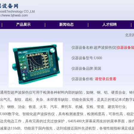
|
产品展示
|
新闻动态
|
人才招聘
|
北京
仪器设备名称:超声波探伤仪[
仪器设备
仪器设备型号:U600
仪器设备品牌:英国
仪器设备价格:
请登录后查看
通用型超声波探伤仪可用于检测各种材料内部的缺陷，如钢、铜、铝、硬质合金、铸
出气孔、裂纹、疏松、夹杂、未焊透等缺陷，功能全面实用，是真正的笔记本式数字
力、钢铁、治金、铁道、火车、汽车、摩托车、机械、安检、管道、建筑等行业。
U600数字化、智能化超声波探伤仪，具有检测速度快，检测精度高，可靠性高，稳
边充电边工作，具有完善的过充过放保护，640X480大屏幕采用友好的菜单界面，
减量达110dB。功能居于国内领先，达到或接近国外先进机型，各项性能指标满足或超过J