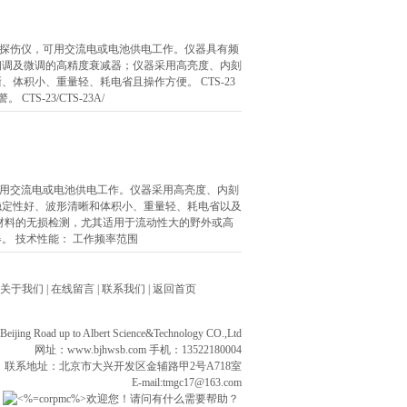
波探伤仪，可用交流电或电池供电工作。仪器具有频
细调及微调的高精度衰减器；仪器采用高亮度、内刻
体积小、重量轻、耗电省且操作方便。 CTS-23
S-23/CTS-23A/
可用交流电或电池供电工作。仪器采用高亮度、内刻
稳定性好、波形清晰和体积小、重量轻、耗电省以及
材料的无损检测，尤其适用于流动性大的野外或高
。 技术性能： 工作频率范围
关于我们
|
在线留言
|
联系我们
|
返回首页
ng Road up to Albert Science&Technology CO.,Ltd
网址：
www.bjhwsb.com
手机：13522180004
联系地址：北京市大兴开发区金辅路甲2号A718室
E-mail:tmgc17@163.com