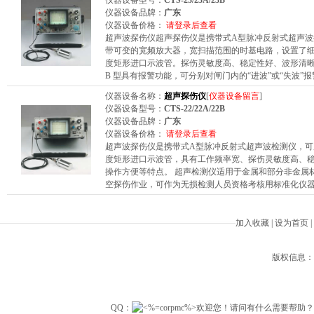
仪器设备型号：
CTS-23/23A/23B
仪器设备品牌：
广东
仪器设备价格：
请登录后查看
超声波探伤仪超声探伤仪是携带式A型脉冲反射式超声
带可变的宽频放大器，宽扫描范围的时基电路，设置了
度矩形进口示波管。探伤灵敏度高、稳定性好、波形清晰、
B 型具有报警功能，可分别对闸门内的“进波”或“失波”报警。 CT
仪器设备名称：
超声探伤仪
[
仪器设备留言
]
仪器设备型号：
CTS-22/22A/22B
仪器设备品牌：
广东
仪器设备价格：
请登录后查看
超声波探伤仪是携带式A型脉冲反射式超声波检测仪，
度矩形进口示波管，具有工作频率宽、探伤灵敏度高、
操作方便等特点。 超声检测仪适用于金属和部分非金属
空探伤作业，可作为无损检测人员资格考核用标准化仪器
加入收藏
|
设为首页
|
版权信息：Beiji
QQ：