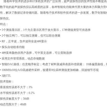
随着科学技术的进步和计算机技术的广泛应用，超声波探伤仪的技术性能不断提高
数字化的超声波探伤仪以高精度的运算，各种智能化功能来代替大量的体力和脑力劳
性，解决了数据记录存储问题。随着电子技术和软件技术的进一步发展，数字化智能
探伤仪。
特点：
• 5个测值显示区，1个为主显示区用于放大显示，17种测值类型可供选择
• 2个独立闸门，可以独立测量，也可以联合测量
• RF，正半波，负半波和全波4种显示
• 探头自动校准功能
• 4种菜单颜色供用户选择，可中英文选择，可公英制选择
• 采用文件管理系统，动态存储数据
• 智能DAC曲线：任意顺序标定；考虑了材料衰减和表面补偿因素； 10条偏置曲线
• 100MHz10位A/D高速硬件采样，较通常8位采样测值更加精确，回波细节尽现
• 3路TTL
技术指标：
垂直线性误差不大于：3%
水平线性误差不大于：0.2%
探伤灵敏度大于：50dB
动态范围大于：40dB