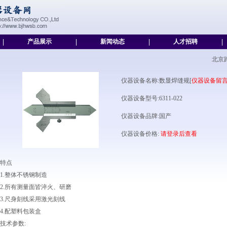
|
产品展示
|
新闻动态
|
人才招聘
|
北京
仪器设备名称:数显焊缝规[
仪器设备留
仪器设备型号:6311-022
仪器设备品牌:国产
仪器设备价格:
请登录后查看
特点
1.整体不锈钢制造
2.所有测量面皆淬火、研磨
3.尺身刻线采用激光刻线
4.配塑料包装盒
技术参数: