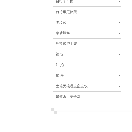
自行车车棚
自行车定位架
步步紧
穿墙螺丝
琬扣式脚手架
钢 管
油 托
扣 件
土壤无核湿度密度仪
建筑密目安全网