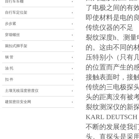
自行车车棚
了电极之间的有
自行车定位架
即使材料是电的
步步紧
传统仪器的不足
穿墙螺丝
裂纹深度h、测
琬扣式脚手架
的。这由不同的
压特别小（只有几
钢 管
的位置而产生的
油 托
接触表面时，接
扣 件
传统的三电极探
土壤无核湿度密度仪
头的距离没有被
建筑密目安全网
裂纹测深仪的新
KARL DEUT
不断的发展使我们有
头。直探头是采