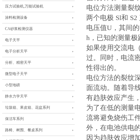
压力试验机,万能试验机
电位方法测量裂
两个电极 Sl和 
涂料检测设备
电压值U，其间
CA砂浆检测仪器
h，已知的测量极
电子天平
如果使用交流电
电子分析天平
过。同时，电流
分析、精密天平
性得出的。
微型电子天平
电位方法的裂纹
小型地磅
面流动。随着导
静水力学天平
有趋肤效应产生
为了在低的测量
垃圾箱、果皮箱、花盆系列
流将避免烧伤工
保洁车系列
外，在电池供电
路椅、树围、餐桌系列
因为趋肤效应增