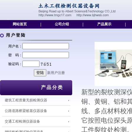
网站首页
|
公司介绍
|
产品展示
|
用户登陆
用户名：
密 码：
验证码：
新用户注册
产品分类
新型的裂纹测深仪
建筑工程质量无损检测仪器
铜、黄铜、铝和其
线、多点材料校
公路道路桥梁桩基仪器设备
它按照电位探头
交通工程检测仪器设备
工件裂纹处检测