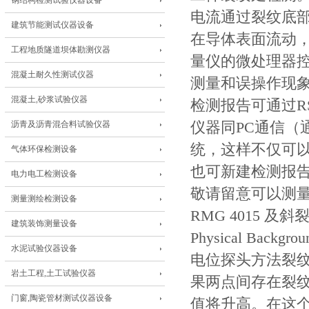
钢结构检测试验仪器设备
电流通过裂纹底
建筑节能测试仪器设备
在导体表面流动
工程地质隧道坝体勘测仪器
量仪的微处理器
混凝土耐久性测试仪器
测量和误操作现
混凝土,砂浆试验仪器
检测报告可通过R
沥青及沥青混合料试验仪器
仪器同PC通信（通过
统，这样不仅可
气体环保检测设备
也可新建检测报
电力电工检测设备
敬请留意可以测量斜
测量测绘检测设备
RMG 4015 及
建筑装饰测量设备
Physical Backgrou
水泥试验仪器设备
电位探头方法裂
岩土工程,土工试验仪器
果两点间存在裂
门窗,陶瓷管材测试仪器设备
值将升高。在这