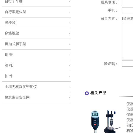
自行车车棚
联系电话：
手机：
自行车定位架
留言内容：
[请注意
步步紧
穿墙螺丝
琬扣式脚手架
钢 管
验证码：
油 托
扣 件
土壤无核湿度密度仪
相关产品
建筑密目安全网
仪
仪
仪
仪
邵
构