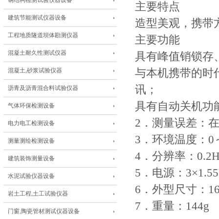
钢结构检测试验仪器设备
主要特点
建筑节能测试仪器设备
造型美观，携带
工程地质隧道坝体勘测仪器
主要功能
混凝土耐久性测试仪器
具有峰值销锁存
混凝土,砂浆试验仪器
与本机携带的时代
讯；
沥青及沥青混合料试验仪器
具有自动关机功能
气体环保检测设备
2．测量误差：在2
电力电工检测设备
3．环境温度：0
测量测绘检测设备
4．分辨率：0.2
建筑装饰测量设备
5．电源：3×1.
水泥试验仪器设备
6．外型尺寸：168
岩土工程,土工试验仪器
7．重量：144g
门窗,陶瓷管材测试仪器设备