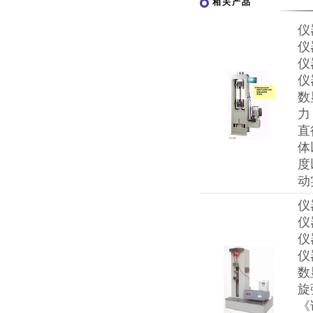
相关产品
仪
仪
仪
仪
数
力
直
体
度
动
仪
仪
仪
仪
数
旋
《