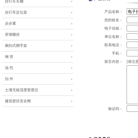
自行车车棚
产品名称：
自行车定位架
您的姓名：
步步紧
电子信箱：
穿墙螺丝
单位名称：
联系电话：
琬扣式脚手架
手机：
钢 管
留言内容：
[请注意
油 托
扣 件
土壤无核湿度密度仪
建筑密目安全网
验证码：