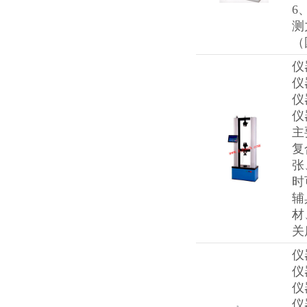
6
测
（
仪
仪
仪
仪
主
复
张
时
辅
材
关
仪
仪
仪
仪