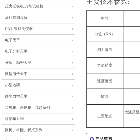
主要技术参数:
压力试验机,万能试验机
涂料检测设备
型号
CA砂浆检测仪器
力值（KN）
电子天平
测力范围
电子分析天平
分析、精密天平
力值精度
微型电子天平
速度范围
小型地磅
静水力学天平
辅具
垃圾箱、果皮箱、花盆系列
大液晶显
主要配置
保洁车系列
路椅、树围、餐桌系列
产品留言