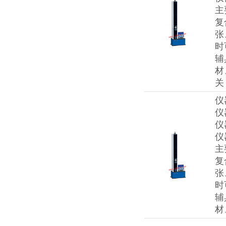
主
复
张
时
辅
材
关
仪
仪
仪
仪
主
复
张
时
辅
材