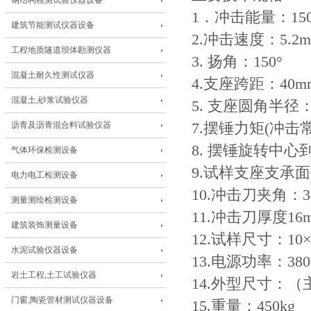
钢结构检测试验仪器设备
1．冲击能量：
建筑节能测试仪器设备
2.冲击速度：5.2m
工程地质隧道坝体勘测仪器
3. 扬角：150°
混凝土耐久性测试仪器
4.支座跨距：
混凝土,砂浆试验仪器
5. 支座圆角半径：
沥青及沥青混合料试验仪器
7.摆锤力矩(冲击常数)
8. 摆锤旋转中心
气体环保检测设备
9.试样支座支承
电力电工检测设备
10.冲击刀夹角：3
测量测绘检测设备
11.冲击刀厚度1
建筑装饰测量设备
12.试样尺寸：10×
水泥试验仪器设备
13.电源功率：38
岩土工程,土工试验仪器
14.外型尺寸：（主机
门窗,陶瓷管材测试仪器设备
15.重量：450kg