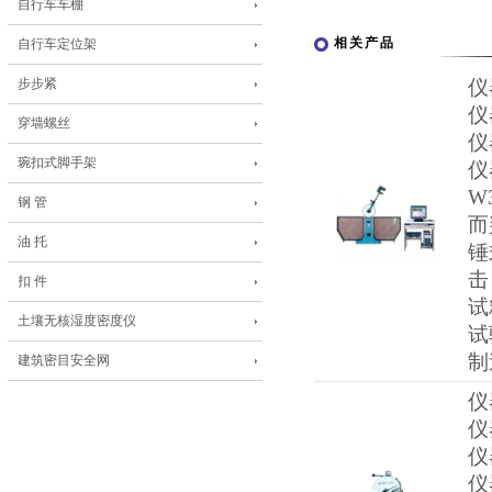
自行车车棚
相关产品
自行车定位架
步步紧
仪
仪
穿墙螺丝
仪
琬扣式脚手架
仪
W
钢 管
而
油 托
锤
击
扣 件
试
土壤无核湿度密度仪
试
制
建筑密目安全网
仪
仪
仪
仪