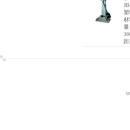
J
塑
材
量
3
距
Q