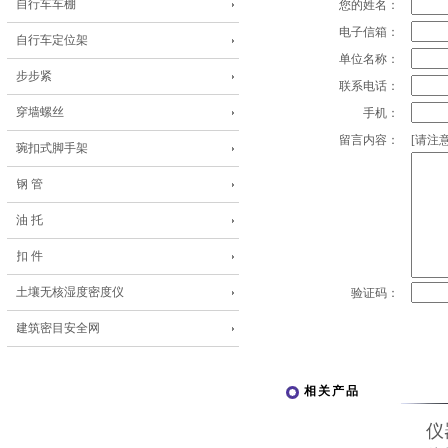
自行车车棚
您的姓名：
电子信箱：
自行车定位架
单位名称：
步步紧
联系电话：
穿墙螺丝
手机：
留言内容：
[请注意
琬扣式脚手架
钢 管
油 托
扣 件
土壤无核湿度密度仪
验证码：
建筑密目安全网
相关产品
仪