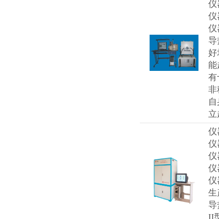
仪
仪
仪
导
好
能
有
非
自
立
仪
仪
仪
仪
仪
生
导
I