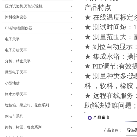
压力试验机,万能试验机
产品特点
★ 在线温度标定
涂料检测设备
★ 测试时间短：12
CA砂浆检测仪器
★ 测量范围大：量程0.
电子天平
★ 到位自动显示
电子分析天平
★ 集成水浴：操
分析、精密天平
★ PID调节:有
微型电子天平
★ 测量种类多:
小型地磅
料 ，软料，橡胶
静水力学天平
★ 远程在线服
助解决疑难问题
垃圾箱、果皮箱、花盆系列
保洁车系列
产品留言
路椅、树围、餐桌系列
产品名称：