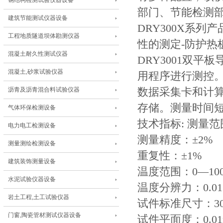
钢结构检测试验仪器设备
部门、节能检测
建筑节能测试仪器设备
DRY300X系列产
工程地质隧道坝体勘测仪器
性的测定-防护热
混凝土耐久性测试仪器
DRY3001双
混凝土,砂浆试验仪器
用程序进行测控。
沥青及沥青混合料试验仪器
数据采集卡和计
存储。测量时间短
气体环保检测设备
技术指标: 测量范围：0
电力电工检测设备
测量精度：±2%
测量测绘检测设备
重复性：±1%
建筑装饰测量设备
温度范围：0—10
水泥试验仪器设备
温度分辨力：0.0
岩土工程,土工试验仪器
试件标准尺寸：300m
门窗,陶瓷管材测试仪器设备
试件平面度：0.01