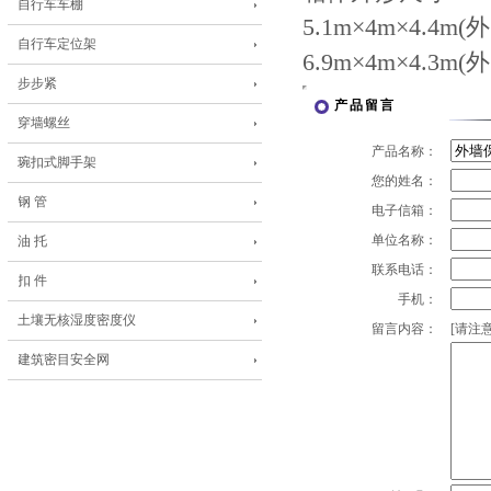
自行车车棚
5.1m×4m×4.4
自行车定位架
6.9m×4m×4.
步步紧
产品留言
穿墙螺丝
产品名称：
琬扣式脚手架
您的姓名：
钢 管
电子信箱：
单位名称：
油 托
联系电话：
扣 件
手机：
土壤无核湿度密度仪
留言内容：
[请注意
建筑密目安全网