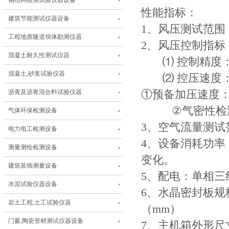
钢结构检测试验仪器设备
性能指标：
建筑节能测试仪器设备
1、风压测试范围：-
工程地质隧道坝体勘测仪器
2、风压控制指标
混凝土耐久性测试仪器
⑴ 控制精度：精
混凝土,砂浆试验仪器
⑵ 控压速度
沥青及沥青混合料试验仪器
①预备加压速度：40
②气密性检测：
气体环保检测设备
3、空气流量测试范
电力电工检测设备
4、设备消耗功率：
测量测绘检测设备
变化。
建筑装饰测量设备
5、配电：单相三线制
水泥试验仪器设备
6、水晶密封板规格： 
岩土工程,土工试验仪器
（mm）
门窗,陶瓷管材测试仪器设备
7、主机箱外形尺寸