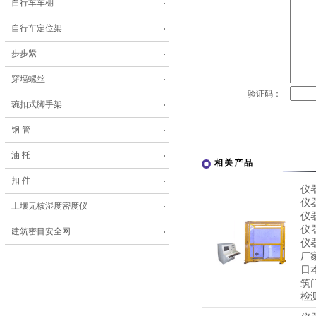
自行车车棚
自行车定位架
步步紧
穿墙螺丝
验证码：
琬扣式脚手架
钢 管
油 托
相关产品
扣 件
仪
仪
土壤无核湿度密度仪
仪
仪
建筑密目安全网
仪
厂
日
筑
检