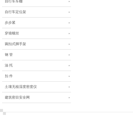
自行车车棚
自行车定位架
步步紧
穿墙螺丝
琬扣式脚手架
钢 管
油 托
扣 件
土壤无核湿度密度仪
建筑密目安全网