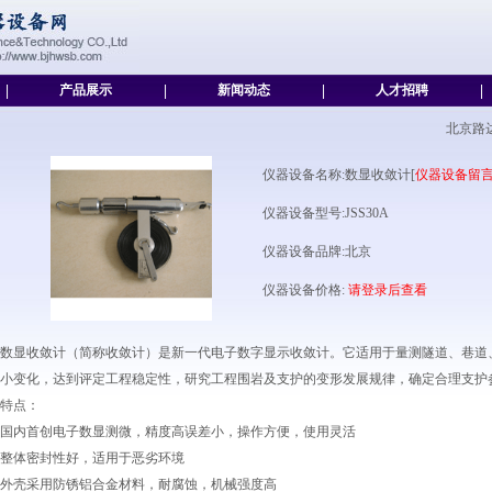
|
产品展示
|
新闻动态
|
人才招聘
|
北京路
仪器设备名称:数显收敛计[
仪器设备留
仪器设备型号:JSS30A
仪器设备品牌:北京
仪器设备价格:
请登录后查看
数显收敛计（简称收敛计）是新一代电子数字显示收敛计。它适用于量测隧道、巷道
小变化，达到评定工程稳定性，研究工程围岩及支护的变形发展规律，确定合理支护
特点：
国内首创电子数显测微，精度高误差小，操作方便，使用灵活
整体密封性好，适用于恶劣环境
外壳采用防锈铝合金材料，耐腐蚀，机械强度高