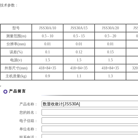
技术参数：
型号
JSS30A/10
JSS30A/15
JSS30A/20
JS
测量范围(m)
0.5 - 10
0.5 - 15
0.5 - 20
0
分辨率(mm)
0.01
0.01
0.01
误差(%)
0.1
0.12
0.15
电源(v)
1.5
1.5
1.5
外形尺寸(mm)
418×84×35
418×84×35
418×84×35
320
主机质量(kg)
0.9
1.1
1.3
产品留言
产品名称：
您的姓名：
电子信箱：
单位名称：
联系电话：