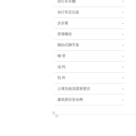
自行车车棚
自行车定位架
步步紧
穿墙螺丝
琬扣式脚手架
钢 管
油 托
扣 件
土壤无核湿度密度仪
建筑密目安全网