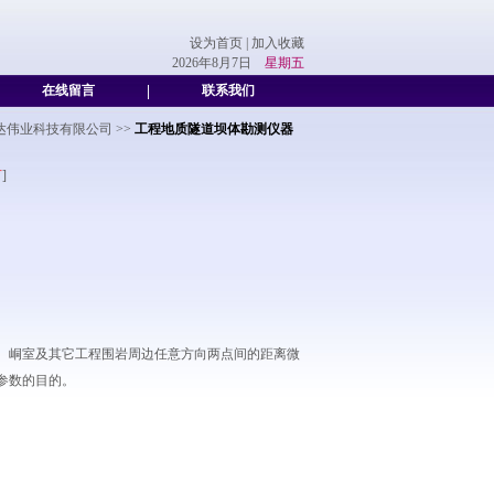
设为首页
|
加入收藏
2026年8月7日
星期五
在线留言
|
联系我们
达伟业科技有限公司
>>
工程地质隧道坝体勘测仪器
言
]
、峒室及其它工程围岩周边任意方向两点间的距离微
参数的目的。