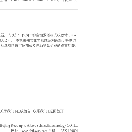
类型 钢，13mm×20m 尺寸 70mm×610mm产品配置 公
器。 说明： 作为一种自锁紧摇柄式收敛计，SWI
15008.2）。 本机采用大张力加载结构系统，特别适
摇柄具有快速定位加载及自动锁紧荷载的双重功能。
关于我们
|
在线留言
|
联系我们
|
返回首页
ng Road up to Albert Science&Technology CO.,Ltd
网址：
www.bjhwsb.com
手机：13522180004