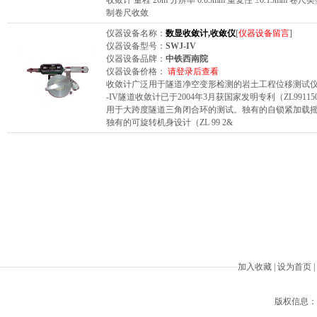
收敛计 量程 20m 分辨率 0.05mm 重复性 ±0.13mm 卷尺
制卷尺收敛
仪器设备名称：
数显收敛计,收敛仪
[
仪器设备留言
]
仪器设备型号：
SWJ-IV
仪器设备品牌：
中铁西南院
仪器设备价格：
请登录后查看
收敛计广泛用于隧道净空变形检测的岩土工程位移测试仪
-IV隧道收敛计已于2004年3月获国家发明专利（ZL991
用于大跨度隧道三角闭合环的测试。独有的自锁紧加载
独有的可旋转机身设计（ZL 99 2&
加入收藏
|
设为首页
|
版权信息：Beiji