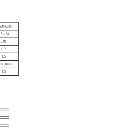
S30A/30
.5 - 30
0.01
0.2
1.5
×170×35
1.5