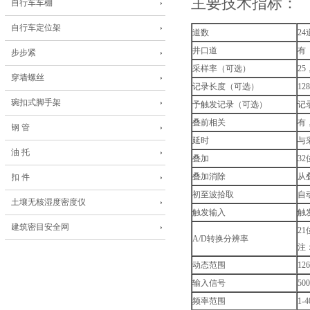
主要技术指标：
自行车车棚
自行车定位架
道数
2
井口道
有
步步紧
采样率（可选）
25
穿墙螺丝
记录长度（可选）
12
琬扣式脚手架
予触发记录（可选）
记录
叠前相关
有
钢 管
延时
与
油 托
叠加
32
叠加消除
从
扣 件
初至波拾取
自
土壤无核湿度密度仪
触发输入
触
建筑密目安全网
2
A/D转换分辨率
注
动态范围
12
输入信号
5
频率范围
1-