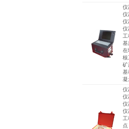
仪
仪
仪
仪
工
基
在
核
矿
基
凝
仪
仪
仪
仪
工
点