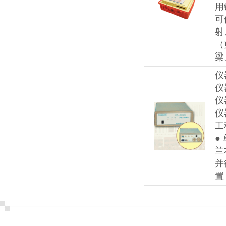
用
可
射
（
梁
仪
仪
仪
仪
工
●
兰
并
置