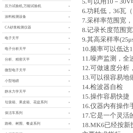
5.可以用10－3
压力试验机,万能试验机
6.功耗低，36瓦
涂料检测设备
7.采样率范围宽， 25
CA砂浆检测仪器
8.记录长度范围宽， 3
电子天平
9.其高采样率(2
10.频率可以低达
电子分析天平
11.噪声监测，全
分析、精密天平
12.可做速度分
微型电子天平
13.可以很容易
小型地磅
14.检波器自检
静水力学天平
15.操作容易快捷
垃圾箱、果皮箱、花盆系列
16.仪器内有操
保洁车系列
17.它是一个灵
路椅、树围、餐桌系列
18.MK6已经按