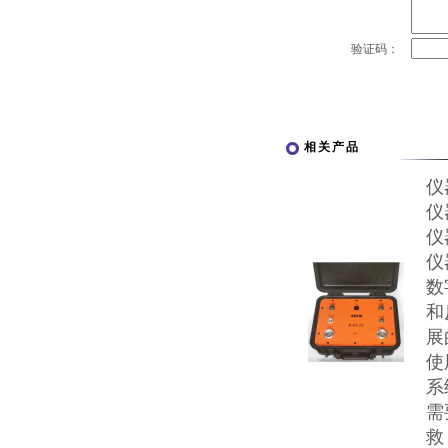
验证码：
相关产品
仪
仪
仪
仪
数
和
展
使
系
需
救