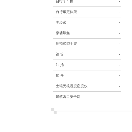
自行车车棚
自行车定位架
步步紧
穿墙螺丝
琬扣式脚手架
钢 管
油 托
扣 件
土壤无核湿度密度仪
建筑密目安全网