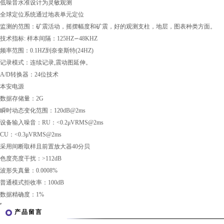
低噪音水准设计为灵敏观测
全球定位系统通过地表单元定位
监测的范围：矿震活动，摇摆幅度和矿震，好的观测支柱，地层，图表种类方面。
技术指标: 样本间隔：125HZ∽48KHZ
频率范围：0.1HZ到奈奎斯特(24HZ)
记录模式：连续记录,震动图延伸。
A/D转换器：24位技术
本安电源
数据存储量：2G
瞬时动态变化范围：120dB@2ms
设备输入噪音：RU：<0.2μVRMS@2ms
CU：<0.3μVRMS@2ms
采用间断取样且前置放大器40分贝
色度亮度干扰：>112dB
波形失真量：0.0008%
普通模式拒收率：100dB
数据精确度：1%
产品留言