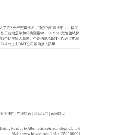
术溶入了高X光线照摄技术，顶点的矿震压形，小辐度
如工程地震学和环境测量学，SUMMT危险领域探
T有2个矿震输入频道。个别的SUMMT可以通过电线
-Lap上由DMT公司帮助接入防爆
关于我们
|
在线留言
|
联系我们
|
返回首页
ng Road up to Albert Science&Technology CO.,Ltd
网址：
www.bjhwsb.com
手机：13522180004