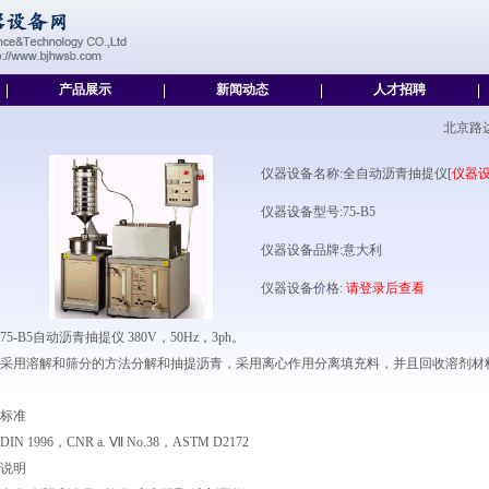
|
产品展示
|
新闻动态
|
人才招聘
|
北京路
仪器设备名称:全自动沥青抽提仪[
仪器
仪器设备型号:75-B5
仪器设备品牌:意大利
仪器设备价格:
请登录后查看
75-B5自动沥青抽提仪 380V，50Hz，3ph。
采用溶解和筛分的方法分解和抽提沥青，采用离心作用分离填充料，并且回收溶剂材
标准
DIN 1996，CNR a. Ⅶ No.38，ASTM D2172
说明