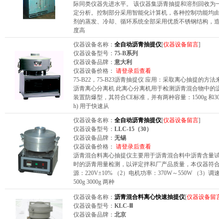
际同类仪器先进水平。 该仪器集沥青抽提和溶剂回收为
定分析。控制部分采用智能化计算机，各种控制功能均
剂的蒸发、冷却、循环系统全部采用优质不锈钢结构，
度高
仪器设备名称：
全自动沥青抽提仪
[
仪器设备留言
]
仪器设备型号：
75-B系列
仪器设备品牌：
意大利
仪器设备价格：
请登录后查看
75-B22，75-B23沥青抽提仪 应用：采取离心抽提的方法
沥青离心分离机 此离心分离机用于检测沥青混合物中的
装置防爆型，其符合CE标准，并有两种容量：1500g 和3000g。
h) 用于快速从
仪器设备名称：
全自动沥青抽提仪
[
仪器设备留言
]
仪器设备型号：
LLC-15（30）
仪器设备品牌：
无锡
仪器设备价格：
请登录后查看
沥青混合料离心抽提仪主要用于沥青混合料中沥青含量
时的沥青用量检测，以评定拌和厂产品质量，本仪器符合交通部
源：220V±10% （2）电机功率：370W～550W （3）调
500g 3000g 两种
仪器设备名称：
沥青混合料离心快速抽提仪
[
仪器设备留
仪器设备型号：
KLC-Ⅲ
仪器设备品牌：
北京