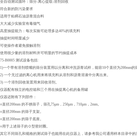
全自动测试循环：筛分-离心提取-溶剂回收
符合新的防污染要求
适用于粘稠石油沥青混合料
大大减少实验室有毒烟气
高度抽提能力：每次实验可处理多达40%的填充料
抽提时间明显减少
可使操作者避免接触溶剂
使用很少量的溶剂材料并可明显的节约抽提成本
75-B0005 测试设备包括:
1)一个带有溶剂喷嘴的筛分装置用以分离和冲洗沥青试样，能容10个直径为200mm的
2) 一个无过滤的离心机用来将填充料从溶剂和沥青溶液中分离出来。
3) 一个溶剂回收装置用来回收溶剂。
仪器配有独立的电控箱和三个用在抽提离心机的备用罐
仪器还附有下列部件：
○直径200mm 的不锈筛子，筛孔75μm，250μm，710μm，2mm。
○直径200mm 的筛子支架。
○直径200mm 的筛子底座。
○用于上述筛子的Ｏ型密封圈。
其它不同筛孔和规格的测试筛子也能用在此仪器上，请参考我公司通用样本目录中的