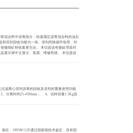
沥青混合料中沥青组分，快速测定沥青混合料的油石
抽提和溶剂回收功能为一体。溶剂闭路循环使用，对
使微细矿粉收集更完全。 本仪器设有微处理器对
晶显示屏中文显示、直观、维修简便。 本仪器设
筛选、无过滤离心溶剂沥青的回收及溶剂的重量使用功能
离时间25-45Mmin； 4、试样容量1.5Kg沥
01）项目，1993年12月通过国家级技术鉴定，具有国