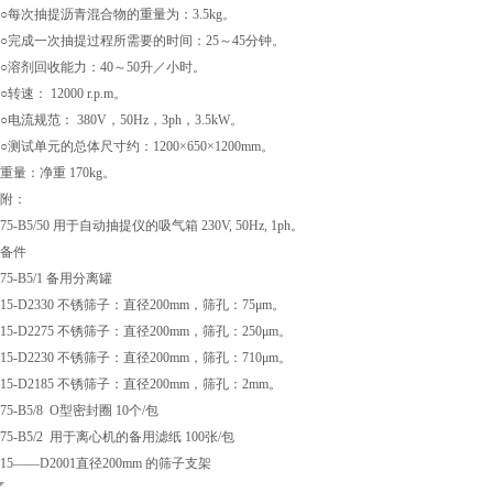
○每次抽提沥青混合物的重量为：3.5kg。
○完成一次抽提过程所需要的时间：25～45分钟。
○溶剂回收能力：40～50升／小时。
○转速： 12000 r.p.m。
○电流规范： 380V，50Hz，3ph，3.5kW。
○测试单元的总体尺寸约：1200×650×1200mm。
重量：净重 170kg。
附：
75-B5/50 用于自动抽提仪的吸气箱 230V, 50Hz, 1ph。
备件
75-B5/1 备用分离罐
15-D2330 不锈筛子：直径200mm，筛孔：75μm。
15-D2275 不锈筛子：直径200mm，筛孔：250μm。
15-D2230 不锈筛子：直径200mm，筛孔：710μm。
15-D2185 不锈筛子：直径200mm，筛孔：2mm。
75-B5/8 O型密封圈 10个/包
75-B5/2 用于离心机的备用滤纸 100张/包
15——D2001直径200mm 的筛子支架