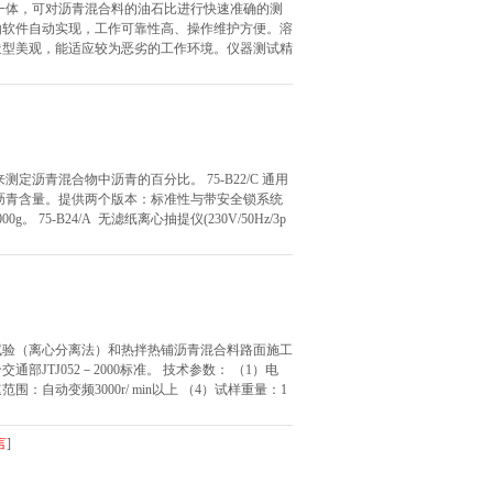
一体，可对沥青混合料的油石比进行快速准确的测
由软件自动实现，工作可靠性高、操作维护方便。溶
造型美观，能适应较为恶劣的工作环境。仪器测试精
来测定沥青混合物中沥青的百分比。 75-B22/C 通用
沥青含量。提供两个版本：标准性与带安全锁系统
 75-B24/A 无滤纸离心抽提仪(230V/50Hz/3p
试验（离心分离法）和热拌热铺沥青混合料路面施工
JTJ052－2000标准。 技术参数： （1）电
速范围：自动变频3000r/ min以上 （4）试样重量：1
言
]