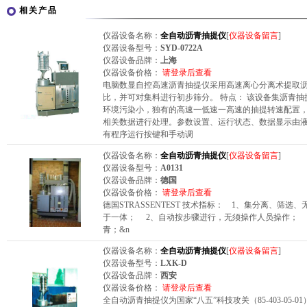
相关产品
仪器设备名称：
全自动沥青抽提仪
[
仪器设备留言
]
仪器设备型号：
SYD-0722A
仪器设备品牌：
上海
仪器设备价格：
请登录后查看
电脑数显自控高速沥青抽提仪采用高速离心分离术提取
比，并可对集料进行初步筛分。 特点： 该设备集沥青
环境污染小，独有的高速一低速一高速的抽提转速配置，
相关数据进行处理。参数设置、运行状态、数据显示由液
有程序运行按键和手动调
仪器设备名称：
全自动沥青抽提仪
[
仪器设备留言
]
仪器设备型号：
A0131
仪器设备品牌：
德国
仪器设备价格：
请登录后查看
德国STRASSENTEST 技术指标： 1、集分离、
于一体； 2、自动按步骤进行，无须操作人员操作； 3、分
青；&n
仪器设备名称：
全自动沥青抽提仪
[
仪器设备留言
]
仪器设备型号：
LXK-D
仪器设备品牌：
西安
仪器设备价格：
请登录后查看
全自动沥青抽提仪为国家“八五”科技攻关（85-403-05-