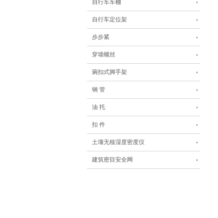
自行车车棚
自行车定位架
步步紧
穿墙螺丝
琬扣式脚手架
钢 管
油 托
扣 件
土壤无核湿度密度仪
建筑密目安全网