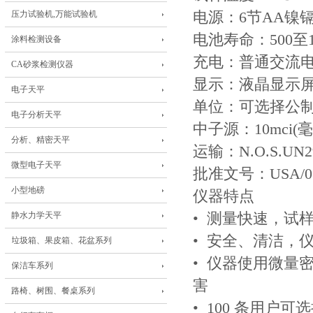
压力试验机,万能试验机
电源：6节AA镍
电池寿命：500至
涂料检测设备
充电：普通交流电
CA砂浆检测仪器
显示：液晶显示屏
电子天平
单位：可选择公制克
电子分析天平
中子源：10mci(
分析、精密天平
运输：N.O.S.U
微型电子天平
批准文号：USA/039
小型地磅
仪器特点
静水力学天平
• 测量快速，试样
• 安全、清洁，
垃圾箱、果皮箱、花盆系列
• 仪器使用微量
保洁车系列
害
路椅、树围、餐桌系列
• 100 条用