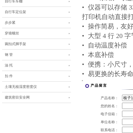
自行车车棚
• 仪器可以存储
自行车定位架
打印机自动直接
步步紧
• 操作简易，友
穿墙螺丝
• 大型 4 行 20
琬扣式脚手架
• 自动温度补偿
• 本底补偿
钢 管
• 便携：小尺寸
油 托
• 易更换的长寿
扣 件
产品留言
土壤无核湿度密度仪
建筑密目安全网
产品名称：
您的姓名：
电子信箱：
单位名称：
联系电话：