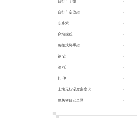
自行车车棚
自行车定位架
步步紧
穿墙螺丝
琬扣式脚手架
钢 管
油 托
扣 件
土壤无核湿度密度仪
建筑密目安全网