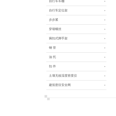
自行车车棚
自行车定位架
步步紧
穿墙螺丝
琬扣式脚手架
钢 管
油 托
扣 件
土壤无核湿度密度仪
建筑密目安全网