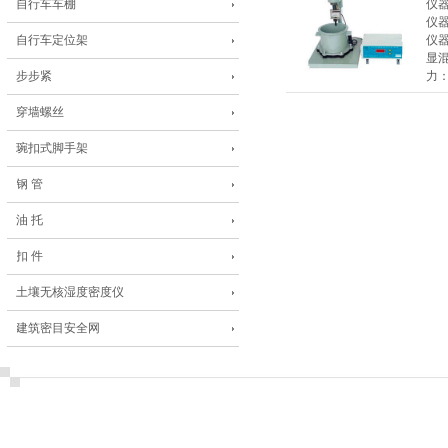
自行车车棚
仪
仪
自行车定位架
仪器
显混
步步紧
力：
穿墙螺丝
琬扣式脚手架
钢 管
油 托
扣 件
土壤无核湿度密度仪
建筑密目安全网