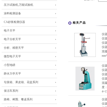
压力试验机,万能试验机
涂料检测设备
CA砂浆检测仪器
相关产品
电子天平
仪
仪
电子分析天平
仪
仪
分析、精密天平
混凝
mm
微型电子天平
小型地磅
仪
仪
静水力学天平
仪
仪
垃圾箱、果皮箱、花盆系列
混凝
度：
保洁车系列
4×
路椅、树围、餐桌系列
仪
仪