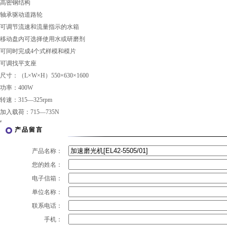
高密钢结构
轴承驱动道路轮
可调节流速和流量指示的水箱
移动盘内可选择使用水或研磨剂
可同时完成4个式样模和模片
可调找平支座
尺寸：（L×W×H）550×630×1600
功率：400W
转速：315—325rpm
加入载荷：715—735N
产品留言
产品名称：
您的姓名：
电子信箱：
单位名称：
联系电话：
手机：