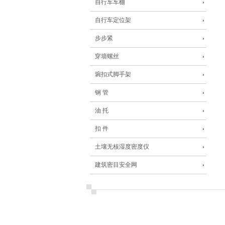
自行车车棚
自行车定位架
步步紧
穿墙螺丝
琬扣式脚手架
钢 管
油 托
扣 件
土壤无核湿度密度仪
建筑密目安全网