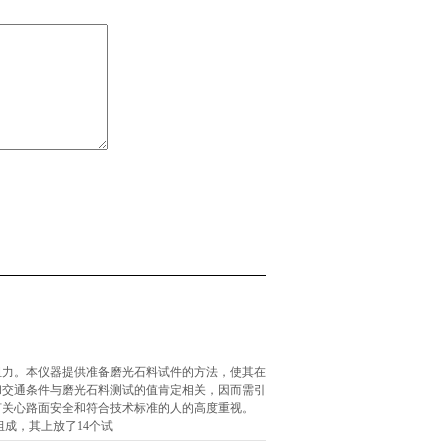
阻力。本仪器提供准备磨光石料试件的方法，使其在
路面和交通条件与磨光石料测试的值肯定相关，因而需引
何关心路面安全和符合技术标准的人的高度重视。
组成，其上放了14个试