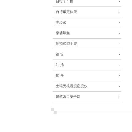
自行车车棚
自行车定位架
步步紧
穿墙螺丝
琬扣式脚手架
钢 管
油 托
扣 件
土壤无核湿度密度仪
建筑密目安全网