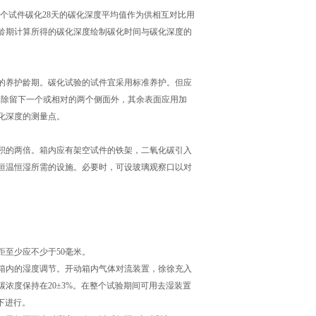
的3个试件碳化28天的碳化深度平均值作为供相互对比用
龄期计算所得的碳化深度绘制碳化时间与碳化深度的
的养护龄期。碳化试验的试件宜采用标准养护。但应
件，除留下一个或相对的两个侧面外，其余表面应用加
碳化深度的测量点。
的两倍。箱内应有架空试件的铁架，二氧化碳引入
恒温恒湿所需的设施。必要时，可设玻璃观察口以对
至少应不少于50毫米。
内的湿度调节。开动箱内气体对流装置，徐徐充入
浓度保持在20±3%。在整个试验期间可用去湿装置
度下进行。