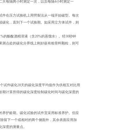
天每隔两小时测定一次，以后每隔4小时测定一
体试件在压力试验机上用劈裂法从一端开始破型。每次
续碳化，直到下一个试验期。如采用立方体试件，则
的酚酞酒精溶液（含20%的蒸馏水）。经30秒钟
如果测点处的碳化分界线上刚好嵌有粗骨料颗粒，则可
米：
的3个试件碳化28天的碳化深度平均值作为供相互对比用
龄期计算所得的碳化深度绘制碳化时间与碳化深度的
的养护龄期。碳化试验的试件宜采用标准养护。但应
件，除留下一个或相对的两个侧面外，其余表面应用加
碳化深度的测量点。