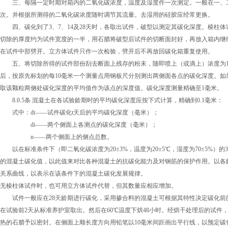
三、每隔一定时期对箱内的二氧化碳浓度，温度及湿度作一次测定。一般在一、二
次。并根据所测得的二氧化碳浓度随时调节其流量。去湿用的硅胶应经常更换。
四、碳化到了3、7、14及28天时，各取出试件，破型以测定其碳化深度。棱柱
切除的厚度约为试件宽度的一半，用石腊将破型后试件的切断面封好，再放入箱内继
在试件中部劈开。立方体试件只作一次检验，劈开后不再放回碳化箱重复使用。
五、将切除所得的试件部份刮去断面上残存的粉末，随即喷上（或滴上）浓度为1%
后，按原先标划的每10毫米一个测量点用钢板尺分别测出两侧面各点的碳化深度。
取该颗粒两侧处碳化深度的平均值作为该点的深度值。碳化深度测量精确至1毫米。
8.0.5条 混凝土在各试验龄期时的平均碳化深度应按下式计算，精确到0.1毫
式中：dt——试件碳化t天后的平均碳化深度（毫米）；
di——两个侧面上各测点的碳化深度（毫米）；
n——两个侧面上的侧点总数。
以在标准条件下（即二氧化碳浓度为20±3%，温度为20±5℃，湿度为70±5%）
的混凝土碳化值，以此值来对比各种混凝土的抗碳化能力及对钢筋的保护作用。以各
关系曲线，以表示在该条件下的混凝土碳化发展规律。
无棱柱体试件时，也可用立方体试件代替，但其数量应相应增加。
试件一般应在28天龄期进行碳化，采用掺合料的混凝土可根据其特性决定碳化前
在试验前2天从标准养护室取出。然后在60℃温度下烘48小时。经烘干处理后的试
热的石腊予以密封。在侧面上顺长度方向用铅笔以10毫米间距画出平行线，以预定