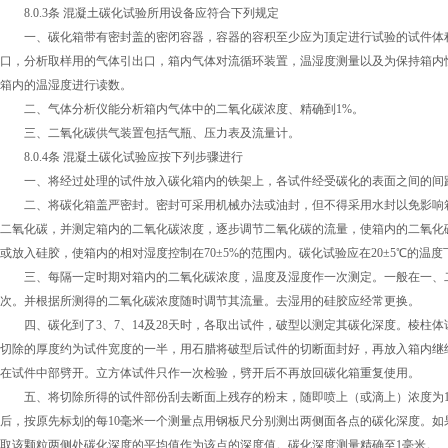
8.0.3条 混凝土碳化试验所用设备应符合下列规定
一、碳化箱带有密封盖的密闭容器，容器的容积至少应为顶定进行试验的试件体积
口，分析取样用的气体引出口，箱内气体对流循环装置，温湿度测量以及为保持箱内
箱内的温湿度进行读数。
二、气体分析仪能分析箱内气体中的二氧化碳浓度、精确到1%。
三、二氧化碳供气装置包括气瓶、压力表及流量计。
8.0.4条 混凝土碳化试验应按下列步骤进行
一、将经过处理的试件放入碳化箱内的铁架上，各试件经受碳化的表面之间的间距
二、将碳化箱盖严密封。密封可采用机械办法或油封，但不得采用水封以免影响箱
二氧化碳，并测定箱内的二氧化碳浓度，逐步调节二氧化碳的流量，使箱内的二氧化碳
或放入硅胶，使箱内的相对湿度控制在70±5%的范围内。碳化试验应在20±5℃的温
三、每隔一定时期对箱内的二氧化碳浓度，温度及湿度作一次测定。一般在一、二
次。并根据所测得的二氧化碳浓度随时调节其流量。去湿用的硅胶应经常更换。
四、碳化到了3、7、14及28天时，各取出试件，破型以测定其碳化深度。棱柱
切除的厚度约为试件宽度的一半，用石腊将破型后试件的切断面封好，再放入箱内继
在试件中部劈开。立方体试件只作一次检验，劈开后不再放回碳化箱重复使用。
五、将切除所得的试件部份刮去断面上残存的粉末，随即喷上（或滴上）浓度为1%
后，按原先标划的每10毫米一个测量点用钢板尺分别测出两侧面各点的碳化深度。
取该颗粒两侧处碳化深度的平均值作为该点的深度值。碳化深度测量精确至1毫米。