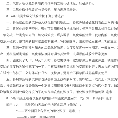
二、气体分析仪能分析箱内气体中的二氧化碳浓度、精确到1%。
三、二氧化碳供气装置包括气瓶、压力表及流量计。
8.0.4条 混凝土碳化试验应按下列步骤进行
一、将经过处理的试件放入碳化箱内的铁架上，各试件经受碳化的表面之间的间距
二、将碳化箱盖严密封。密封可采用机械办法或油封，但不得采用水封以免影响箱
二氧化碳，并测定箱内的二氧化碳浓度，逐步调节二氧化碳的流量，使箱内的二氧化碳
或放入硅胶，使箱内的相对湿度控制在70±5%的范围内。碳化试验应在20±5℃的温
三、每隔一定时期对箱内的二氧化碳浓度，温度及湿度作一次测定。一般在一、二
次。并根据所测得的二氧化碳浓度随时调节其流量。去湿用的硅胶应经常更换。
四、碳化到了3、7、14及28天时，各取出试件，破型以测定其碳化深度。棱柱
切除的厚度约为试件宽度的一半，用石腊将破型后试件的切断面封好，再放入箱内继
在试件中部劈开。立方体试件只作一次检验，劈开后不再放回碳化箱重复使用。
五、将切除所得的试件部份刮去断面上残存的粉末，随即喷上（或滴上）浓度为1%
后，按原先标划的每10毫米一个测量点用钢板尺分别测出两侧面各点的碳化深度。
取该颗粒两侧处碳化深度的平均值作为该点的深度值。碳化深度测量精确至1毫米。
8.0.5条 混凝土在各试验龄期时的平均碳化深度应按下式计算，精确到0.1毫
式中：dt——试件碳化t天后的平均碳化深度（毫米）；
di——两个侧面上各测点的碳化深度（毫米）；
n——两个侧面上的侧点总数。