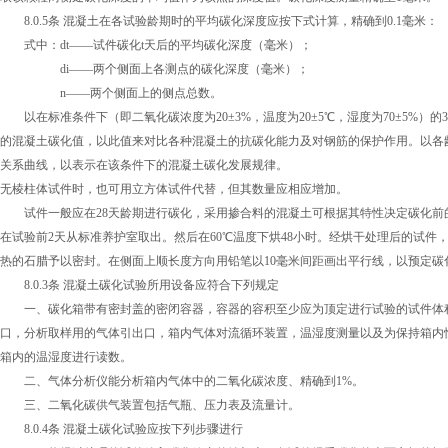
8.0.5条 混凝土在各试验龄期时的平均碳化深度应按下式计算，精确到0.1毫
式中：dt——试件碳化t天后的平均碳化深度（毫米）；
di——两个侧面上各测点的碳化深度（毫米）；
n——两个侧面上的侧点总数。
以在标准条件下（即二氧化碳浓度为20±3%，温度为20±5℃，湿度为70±5%）
的混凝土碳化值，以此值来对比各种混凝土的抗碳化能力及对钢筋的保护作用。以各
关系曲线，以表示在该条件下的混凝土碳化发展规律。
无棱柱体试件时，也可用立方体试件代替，但其数量应相应增加。
试件一般应在28天龄期进行碳化，采用掺合料的混凝土可根据其特性决定碳化前
在试验前2天从标准养护室取出。然后在60℃温度下烘48小时。经烘干处理后的试
热的石腊予以密封。在侧面上顺长度方向用铅笔以10毫米间距画出平行线，以预定
8.0.3条 混凝土碳化试验所用设备应符合下列规定
一、碳化箱带有密封盖的密闭容器，容器的容积至少应为顶定进行试验的试件体积
口，分析取样用的气体引出口，箱内气体对流循环装置，温湿度测量以及为保持箱内
箱内的温湿度进行读数。
二、气体分析仪能分析箱内气体中的二氧化碳浓度、精确到1%。
三、二氧化碳供气装置包括气瓶、压力表及流量计。
8.0.4条 混凝土碳化试验应按下列步骤进行