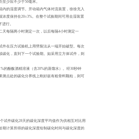
至少应不少于50毫米。
内的湿度调节。开动箱内气体对流装置，徐徐充入
浓度保持在20±3%。在整个试验期间可用去湿装置
度下进行。
天每隔两小时测定一次，以后每隔4小时测定一
体试件在压力试验机上用劈裂法从一端开始破型。每次
续碳化，直到下一个试验期。如采用立方体试件，则
的酚酞酒精溶液（含20%的蒸馏水）。经30秒钟
如果测点处的碳化分界线上刚好嵌有粗骨料颗粒，则可
米：
的3个试件碳化28天的碳化深度平均值作为供相互对比用
龄期计算所得的碳化深度绘制碳化时间与碳化深度的