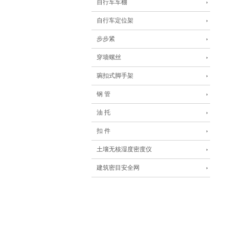
自行车车棚
自行车定位架
步步紧
穿墙螺丝
琬扣式脚手架
钢 管
油 托
扣 件
土壤无核湿度密度仪
建筑密目安全网