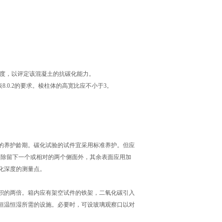
程度，以评定该混凝土的抗碳化能力。
8.0.2的要求。棱柱体的高宽比应不小于3。
的养护龄期。碳化试验的试件宜采用标准养护。但应
件，除留下一个或相对的两个侧面外，其余表面应用加
碳化深度的测量点。
的两倍。箱内应有架空试件的铁架，二氧化碳引入
恒温恒湿所需的设施。必要时，可设玻璃观察口以对