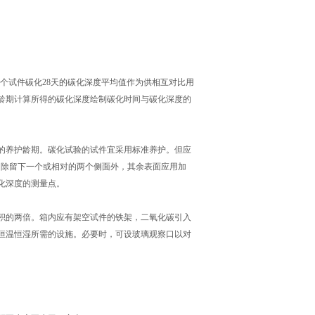
米：
的3个试件碳化28天的碳化深度平均值作为供相互对比用
龄期计算所得的碳化深度绘制碳化时间与碳化深度的
的养护龄期。碳化试验的试件宜采用标准养护。但应
件，除留下一个或相对的两个侧面外，其余表面应用加
碳化深度的测量点。
的两倍。箱内应有架空试件的铁架，二氧化碳引入
恒温恒湿所需的设施。必要时，可设玻璃观察口以对