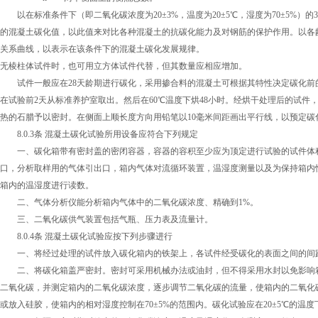
以在标准条件下（即二氧化碳浓度为20±3%，温度为20±5℃，湿度为70±5%）
的混凝土碳化值，以此值来对比各种混凝土的抗碳化能力及对钢筋的保护作用。以各
关系曲线，以表示在该条件下的混凝土碳化发展规律。
无棱柱体试件时，也可用立方体试件代替，但其数量应相应增加。
试件一般应在28天龄期进行碳化，采用掺合料的混凝土可根据其特性决定碳化前
在试验前2天从标准养护室取出。然后在60℃温度下烘48小时。经烘干处理后的试
热的石腊予以密封。在侧面上顺长度方向用铅笔以10毫米间距画出平行线，以预定
8.0.3条 混凝土碳化试验所用设备应符合下列规定
一、碳化箱带有密封盖的密闭容器，容器的容积至少应为顶定进行试验的试件体积
口，分析取样用的气体引出口，箱内气体对流循环装置，温湿度测量以及为保持箱内
箱内的温湿度进行读数。
二、气体分析仪能分析箱内气体中的二氧化碳浓度、精确到1%。
三、二氧化碳供气装置包括气瓶、压力表及流量计。
8.0.4条 混凝土碳化试验应按下列步骤进行
一、将经过处理的试件放入碳化箱内的铁架上，各试件经受碳化的表面之间的间距
二、将碳化箱盖严密封。密封可采用机械办法或油封，但不得采用水封以免影响箱
二氧化碳，并测定箱内的二氧化碳浓度，逐步调节二氧化碳的流量，使箱内的二氧化碳
或放入硅胶，使箱内的相对湿度控制在70±5%的范围内。碳化试验应在20±5℃的温