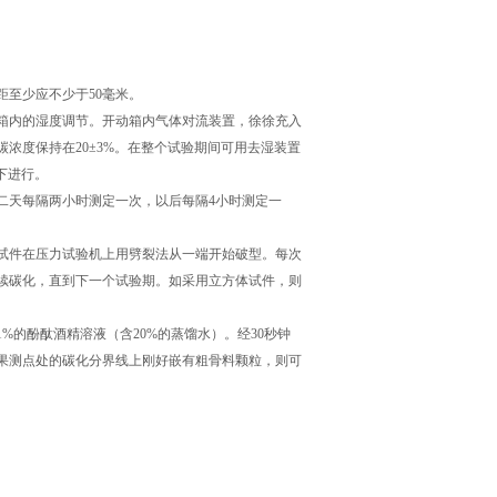
至少应不少于50毫米。
内的湿度调节。开动箱内气体对流装置，徐徐充入
浓度保持在20±3%。在整个试验期间可用去湿装置
度下进行。
天每隔两小时测定一次，以后每隔4小时测定一
体试件在压力试验机上用劈裂法从一端开始破型。每次
续碳化，直到下一个试验期。如采用立方体试件，则
的酚酞酒精溶液（含20%的蒸馏水）。经30秒钟
如果测点处的碳化分界线上刚好嵌有粗骨料颗粒，则可
米：