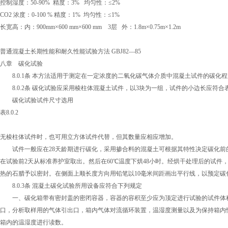
控制湿度：50-90% 精度：3% 均匀性：≤2%
CO2 浓度：0-100 % 精度：1% 均匀性：≤1%
长宽高：内：900mm×600 mm×600 mm 3层 外：1.8m×0.75m×1.2m
普通混凝土长期性能和耐久性能试验方法 GBJ82—85
八章 碳化试验
8.0.1条 本方法适用于测定在一定浓度的二氧化碳气体介质中混凝土试件的碳化
8.0.2条 碳化试验应采用棱柱体混凝土试件，以3块为一组，试件的小边长应符合表
碳化试验试件尺寸选用
表8.0.2
无棱柱体试件时，也可用立方体试件代替，但其数量应相应增加。
试件一般应在28天龄期进行碳化，采用掺合料的混凝土可根据其特性决定碳化前
在试验前2天从标准养护室取出。然后在60℃温度下烘48小时。经烘干处理后的试
热的石腊予以密封。在侧面上顺长度方向用铅笔以10毫米间距画出平行线，以预定
8.0.3条 混凝土碳化试验所用设备应符合下列规定
一、碳化箱带有密封盖的密闭容器，容器的容积至少应为顶定进行试验的试件体积
口，分析取样用的气体引出口，箱内气体对流循环装置，温湿度测量以及为保持箱内
箱内的温湿度进行读数。