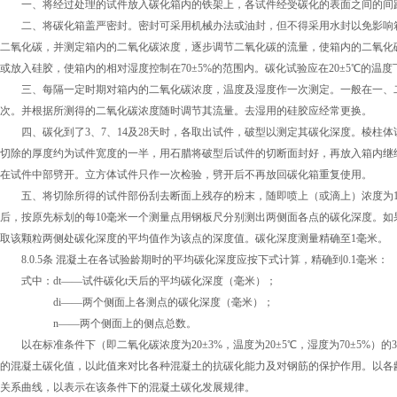
一、将经过处理的试件放入碳化箱内的铁架上，各试件经受碳化的表面之间的间距
二、将碳化箱盖严密封。密封可采用机械办法或油封，但不得采用水封以免影响箱
二氧化碳，并测定箱内的二氧化碳浓度，逐步调节二氧化碳的流量，使箱内的二氧化碳
或放入硅胶，使箱内的相对湿度控制在70±5%的范围内。碳化试验应在20±5℃的温
三、每隔一定时期对箱内的二氧化碳浓度，温度及湿度作一次测定。一般在一、二
次。并根据所测得的二氧化碳浓度随时调节其流量。去湿用的硅胶应经常更换。
四、碳化到了3、7、14及28天时，各取出试件，破型以测定其碳化深度。棱柱
切除的厚度约为试件宽度的一半，用石腊将破型后试件的切断面封好，再放入箱内继
在试件中部劈开。立方体试件只作一次检验，劈开后不再放回碳化箱重复使用。
五、将切除所得的试件部份刮去断面上残存的粉末，随即喷上（或滴上）浓度为1%
后，按原先标划的每10毫米一个测量点用钢板尺分别测出两侧面各点的碳化深度。
取该颗粒两侧处碳化深度的平均值作为该点的深度值。碳化深度测量精确至1毫米。
8.0.5条 混凝土在各试验龄期时的平均碳化深度应按下式计算，精确到0.1毫
式中：dt——试件碳化t天后的平均碳化深度（毫米）；
di——两个侧面上各测点的碳化深度（毫米）；
n——两个侧面上的侧点总数。
以在标准条件下（即二氧化碳浓度为20±3%，温度为20±5℃，湿度为70±5%）
的混凝土碳化值，以此值来对比各种混凝土的抗碳化能力及对钢筋的保护作用。以各
关系曲线，以表示在该条件下的混凝土碳化发展规律。