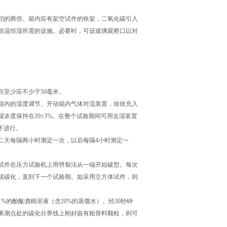
的两倍。箱内应有架空试件的铁架，二氧化碳引入
恒温恒湿所需的设施。必要时，可设玻璃观察口以对
至少应不少于50毫米。
内的湿度调节。开动箱内气体对流装置，徐徐充入
浓度保持在20±3%。在整个试验期间可用去湿装置
度下进行。
天每隔两小时测定一次，以后每隔4小时测定一
体试件在压力试验机上用劈裂法从一端开始破型。每次
续碳化，直到下一个试验期。如采用立方体试件，则
的酚酞酒精溶液（含20%的蒸馏水）。经30秒钟
如果测点处的碳化分界线上刚好嵌有粗骨料颗粒，则可