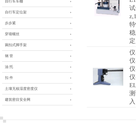
自行车车棚
试
自行车定位架
z
步步紧
特
稳
穿墙螺丝
定
琬扣式脚手架
仪
钢 管
仪
油 托
仪
仪
扣 件
E
土壤无核湿度密度仪
测
建筑密目安全网
入